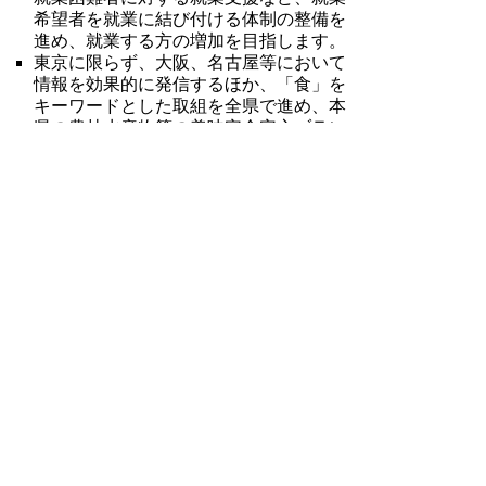
希望者を就業に結び付ける体制の整備を
進め、就業する方の増加を目指します。
東京に限らず、大阪、名古屋等において
情報を効果的に発信するほか、「食」を
キーワードとした取組を全県で進め、本
県の農林水産物等の美味安全安心ブラン
ドが国内外から高く評価されることを目
指します。販売戦略を強化するなど、本
県の農林水産物が国内外で有利販売され
ることを目指します。「食」が本県の文
化として定着することを目指します。
地域資源を活かし、他地域と差別化され
た着地型観光が進展・定着することを目
指します。本県でしか味わえない地域の
魅力づくりを進めます。
環日本海地域を中心に、多様な分野でグ
ローバルな幅広い交流が発展することを
目指します。
▲ページ上部に戻る