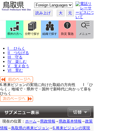
こ
の
ペ
読み上げ
大
元
ー
ジ
を
翻
訳
県外の方へ
分野で探す
組織で探す
防災 緊急
メニュー
す
る
I ひらく
II つなげる
III 守る
IV 楽しむ
V 支え合う
VI 育む
6.将来ビジョンの実現に向けた取組の方向性 I 「ひ
らく」地域で・県外で・国外で新時代に向かって扉を
ひらく
現在の位置：
ホーム
県政情報
県政基本情報
政策
情報
鳥取県の将来ビジョン
6.将来ビジョンの実現