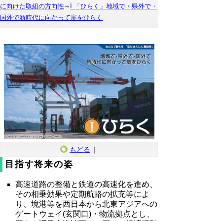
に向けた取組の方向性
I 「ひらく」地域で・県外で・
国外で新時代に向かって扉をひらく
もどる
｜
目指す将来の姿
高速道路の整備と鉄道の高速化を進め、
その相乗効果や定期航路の拡充等によ
り、境港等を西日本から北東アジアへの
ゲートウェイ(玄関口)・物流拠点とし、