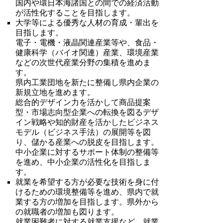
国内や環日本海諸国との間での経済活動
が活性化することを目指します。
大学等による優秀な人材の育成・輩出を
目指します。
電子・電機・液晶関連産業等や、食品・
健康科学（バイオ関連）産業、環境産業
などの次世代産業分野の集積を進めま
す。
県内工業団地を新たに整備し県内企業の
新規立地を進めます。
総合的デザイン力を活かして商品提案
型・市場志向型企業への転換を図るデザ
イン戦略や知的財産を活かしたビジネス
モデル（ビジネス手法）の展開等を図
り、儲かる産業への脱皮を目指します。
中小企業に対するサポート体制の整備等
を進め、中小企業の活性化を目指しま
す。
就業を希望する方が必要な技術を身に付
けるための環境整備等を進め、県内で就
業する方の増加を目指します。県外から
の就職者の増加も図ります。
就業困難者に対する就業支援など、就業