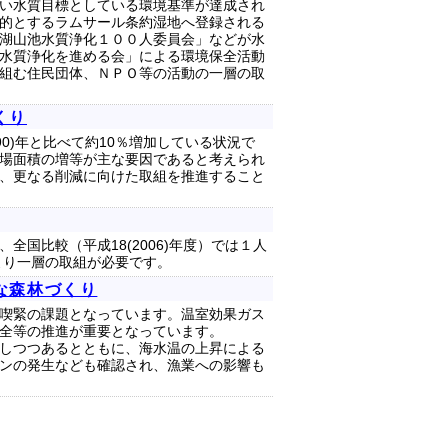
い水質目標としている環境基準が達成され
的とするラムサール条約湿地へ登録される
湖山池水質浄化１００人委員会」などが水
水質浄化を進める会」による環境保全活動
組む住民団体、ＮＰＯ等の活動の一層の取
くり
90)年と比べて約10％増加している状況で
場面積の増等が主な要因であると考えられ
、更なる削減に向けた取組を推進すること
国比較（平成18(2006)年度）では１人
より一層の取組が必要です。
かな森林づくり
喫緊の課題となっています。温室効果ガス
全等の推進が重要となっています。
しつつあるとともに、海水温の上昇による
ンの発生なども確認され、漁業への影響も