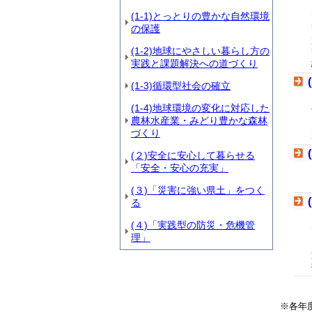
(1-1)とっとりの豊かな自然環境
の保護
(1-2)地球にやさしい暮らし方の
実践と課題解決への道づくり
(1-3)循環型社会の確立
(1-4)地球環境の変化に対応した
農林水産業・みどり豊かな森林
づくり
(２)安全に安心して暮らせる
「安全・安心の充実」
(３)「災害に強い県土」をつく
る
(４)「実践型の防災・危機管
理」
※各年