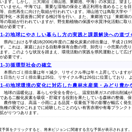
います。しかし、三大湖沼（湖山池、東郷池、中海）の水質は、望まし
ていません。中海では、重要な湿地の保全と適正利用を進めることを目
等、自然再生に向けた取組が行われています。湖山池では鳥取大学や「
質浄化・水質改善に関する検討等を行い、また、東郷池では「東郷湖の
等の取組が行われていますが、野生動植物の保護や水質浄化活動に取り
組が必要です。
(1-2)地球にやさしい暮らし方の実践と課題解決への道づ
県内における平成18(2006)年度の二酸化炭素の排出量は、平成２(19
す。これは、家庭における自動車保有台数の増、卸売り・小売業の売り
ます。このような状況を踏まえ、環境活動の実践を県民運動として広げ
が必要です。
(1-3)循環型社会の確立
本県のゴミ排出量は年々減少、リサイクル率は年々上昇していますが、全
１日当たりゴミ排出量は25位、リサイクル率は26位に位置しており、
(1-4)地球環境の変化に対応した農林水産業・みどり豊
地球の温暖化は、暮らしや安全を脅かし、温室効果ガスの排出削減が
である二酸化炭素を吸収・貯蔵する役割を果たしている森林の整備、保
農作物では、高温・小雨による品質・収量低下等の影響が幅広く発生
魚種の変化やこれまでに経験したことのない有害赤潮や有毒プランクト
拡がりつつあります。
度予算をクリックすると、将来ビジョンに関連する主な予算が表示されます。