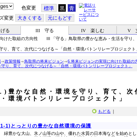
色変更
標準
黒
青
ズ変更
大
きくする
元
にもどす
なげる
III 守る
IV 楽しむ
V 
に向けた取組の方向性 III 「守る」鳥取県の豊かな恵み・生活を守り
を守り、育て、次代につなげる～「自然・環境バトンリレープロジェクト
報
政策情報
鳥取県の将来ビジョン
6.将来ビジョンの実現に向けた取組の
境を守り、育て、次代につなげる～「自然・環境バトンリレープロジェクト」
１)豊かな自然・環境を守り、育て、
然・環境バトンリレープロジェクト」
もどる
｜
(1-1)とっとりの豊かな自然環境の保護
緑豊かな大山、氷ノ山等の山や、優れた水質の日本海などを始めとし