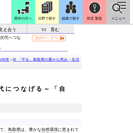
県外の方へ
分野で探す
組織で探す
防災 緊急
メニュー
支え合う
VI 育む
、次代へつな
」
方向性
III 「守る」鳥取県の豊かな恵み・生活
次代につなげる～「自
て、鳥取県は、豊かな自然環境に恵まれて