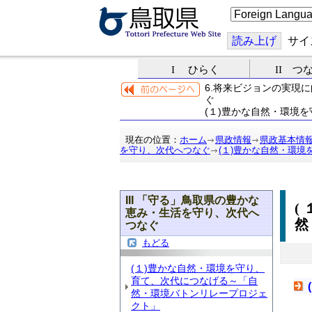
こ
の
ペ
ー
読み上げ
サイ
ジ
を
I ひらく
II つ
翻
訳
6.将来ビジョンの実現
す
ぐ
る
(１)豊かな自然・環境
現在の位置：
ホーム
県政情報
県政基本情
を守り、次代へつなぐ
(１)豊かな自然・環
III 「守る」鳥取県の豊かな
(
恵み・生活を守り、次代へ
つなぐ
もどる
(１)豊かな自然・環境を守り、
育て、次代につなげる～「自
然・環境バトンリレープロジェ
クト」