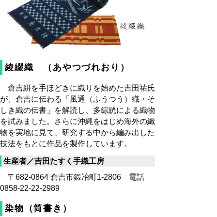
綾綴織 （あやつづれおり）
倉吉絣を手ほどきに織りを始めた吉田祐氏
が、倉吉に伝わる「風通（ふうつう）織・そ
しき織の伝書」を解読し、多綜絖による織物
を試みました。さらに沖縄をはじめ海外の織
物を実地に見て、研究する中から編み出した
技法をもとに作品を製作しています。
生産者／吉田たすく手織工房
〒682-0864 倉吉市鍛冶町1-2806 電話
0858-22-22-2989
染物（筒書き）