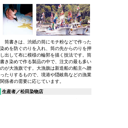
筒書きは、渋紙の筒にモチ粉などで作った
染めを防ぐのりを入れ、筒の先からのりを押
し出して布に模様の輪郭を描く技法です。筒
書き染めで作る製品の中で、注文の最も多い
のが大漁旗です。大漁旗は新造船の船主へ贈
ったりするもので、境港や隠岐島などの漁業
関係者の需要に応じています。
生産者／松田染物店
〒683-0062 米子市紺屋町47 電話
0859－22－3358
大山友禅染 （だいせんゆうぜん
ぞめ）