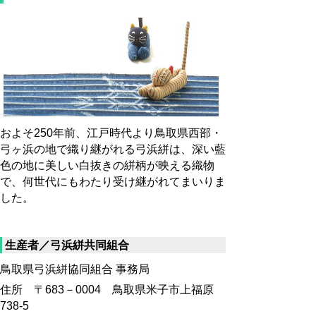
およそ250年前、江戸時代より鳥取県西部・
弓ヶ浜の地で織り継がれる弓浜絣は、深い藍
色の地に美しい白抜きの絣柄が映える織物
で、何世代にもわたり受け継がれてまいりま
した。
生産者／弓浜絣共同組合
鳥取県弓浜絣協同組合 事務局
住所 〒683－0004 鳥取県米子市上福原
738-5