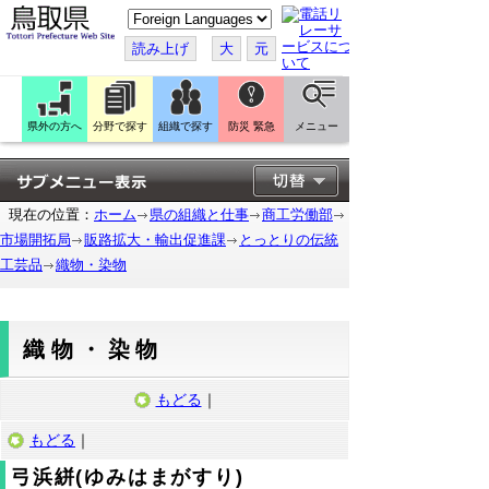
こ
の
ペ
読み上げ
大
元
ー
ジ
を
翻
訳
県外の方へ
分野で探す
組織で探す
防災 緊急
メニュー
す
る
現在の位置：
ホーム
県の組織と仕事
商工労働部
市場開拓局
販路拡大・輸出促進課
とっとりの伝統
工芸品
織物・染物
織物・染物
もどる
｜
もどる
｜
弓浜絣(ゆみはまがすり)