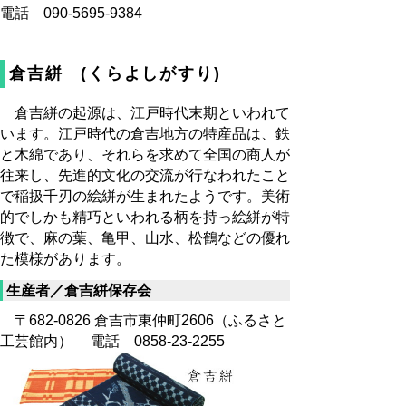
電話 090-5695-9384
倉吉絣 (くらよしがすり)
倉吉絣の起源は、江戸時代末期といわれて
います。江戸時代の倉吉地方の特産品は、鉄
と木綿であり、それらを求めて全国の商人が
往来し、先進的文化の交流が行なわれたこと
で稲扱千刃の絵絣が生まれたようです。美術
的でしかも精巧といわれる柄を持っ絵絣が特
徴で、麻の葉、亀甲、山水、松鶴などの優れ
た模様があります。
生産者／倉吉絣保存会
〒682-0826 倉吉市東仲町2606（ふるさと
工芸館内） 電話 0858-23-2255