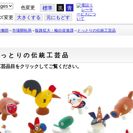
色変更
標準
黒
青
ズ変更
大
きくする
元
にもどす
労働部
市場開拓局
販路拡大・輸出促進課
とっとりの伝統工芸品
とっとりの伝統工芸品
工芸品目をクリックしてご覧ください。