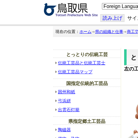
こ
の
ペ
ー
読み上げ
サイ
ジ
を
翻
現在の位置：
ホーム
県の組織と仕事
商工
訳
す
る
とっとりの伝統工芸
伝統工芸品と伝統工芸士
左の
伝統工芸品マップ
国指定伝統的工芸品
因州和紙
弓浜絣
出雲石灯籠
県指定郷土工芸品
陶磁器