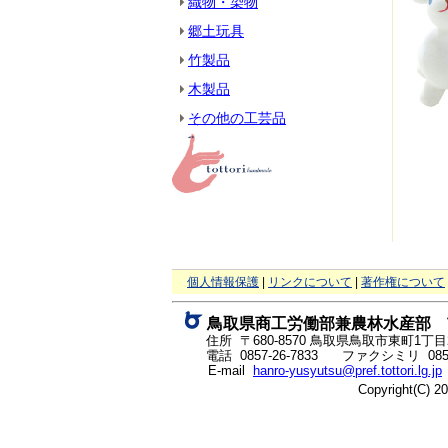
織物・染物
郷土玩具
竹製品
木製品
その他の工芸品
と
個人情報保護
|
リンクについて
|
著作権について
り
ネ
鳥取県商工労働部兼農林水産部 
ッ
ト
住所 〒680-8570
鳥取県鳥取市東町1丁目2
へ
電話
0857-26-7833
ファクシミリ 0857-
の
E-mail
hanro-yusyutsu@pref.tottori.lg.jp
Copyright(C) 