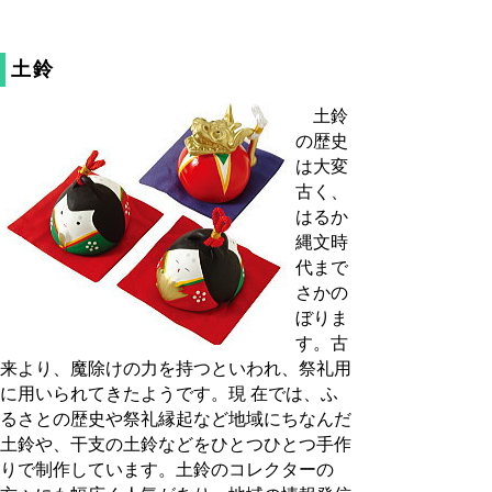
土鈴
土鈴
の歴史
は大変
古く、
はるか
縄文時
代まで
さかの
ぼりま
す。古
来より、魔除けの力を持つといわれ、祭礼用
に用いられてきたようです。現 在では、ふ
るさとの歴史や祭礼縁起など地域にちなんだ
土鈴や、干支の土鈴などをひとつひとつ手作
りで制作しています。土鈴のコレクターの