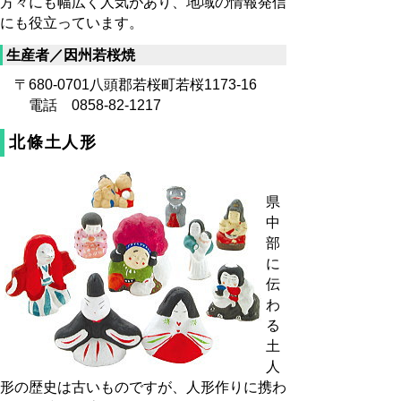
方々にも幅広く人気があり、地域の情報発信
にも役立っています。
生産者／因州若桜焼
〒680-0701八頭郡若桜町若桜1173-16
電話 0858-82-1217
北條土人形
県
中
部
に
伝
わ
る
土
人
形の歴史は古いものですが、人形作りに携わ