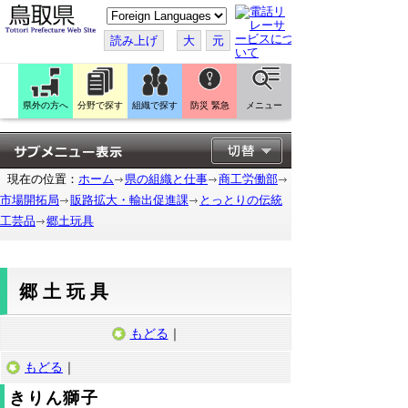
こ
の
ペ
読み上げ
大
元
ー
ジ
を
翻
訳
県外の方へ
分野で探す
組織で探す
防災 緊急
メニュー
す
る
現在の位置：
ホーム
県の組織と仕事
商工労働部
市場開拓局
販路拡大・輸出促進課
とっとりの伝統
工芸品
郷土玩具
郷土玩具
もどる
｜
もどる
｜
きりん獅子