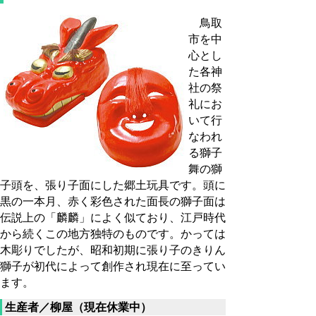
鳥取
市を中
心とし
た各神
社の祭
礼にお
いて行
なわれ
る獅子
舞の獅
子頭を、張り子面にした郷土玩具です。頭に
黒の一本月、赤く彩色された面長の獅子面は
伝説上の「麟麟」によく似ており、江戸時代
から続くこの地方独特のものです。かっては
木彫りでしたが、昭和初期に張り子のきりん
獅子が初代によって創作され現在に至ってい
ます。
生産者／柳屋（現在休業中）