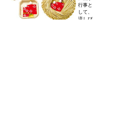
行事と
して、
流しび
なの風
習は古くから鳥取県の東部に伝わってきまし
た。赤紙に胡粉で白い梅花の模様を散らし、
金の烏帽子にはかまを着けた男びなと女びな
が組み合わされて、さん俵やオシキにのせら
れたものが一般的です。鳥取県を代表する郷
土玩具として広く愛されています。
生産者／流しびな保存会
生産者／信夫工芸店
〒680-0015 鳥取市上町116番地 電話0857-
23-0506
はこた人形
天明年間に備後