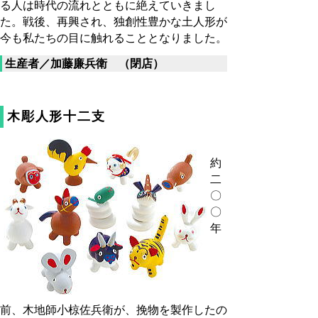
る人は時代の流れとともに絶えていきまし
た。戦後、再興され、独創性豊かな土人形が
今も私たちの目に触れることとなりました。
生産者／加藤廉兵衛 （閉店）
木彫人形十二支
約
二
〇
〇
年
前、木地師小椋佐兵衛が、挽物を製作したの