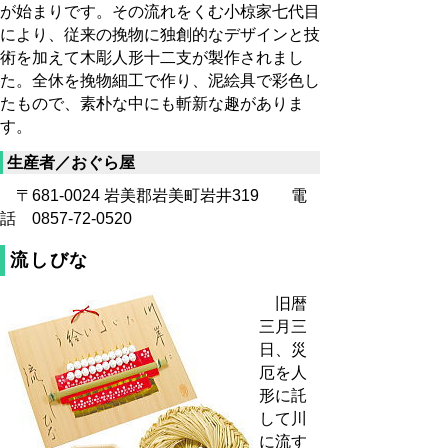
が始まりです。その流れをくむ小椋家七代目
により、従来の挽物に独創的なデザインと技
術を加えて木彫人形十二支が製作されまし
た。全休を挽物細工で作り、泥絵具で彩色し
たもので、素朴な中にも斬新な趣がありま
す。
生産者／おぐら屋
〒681-0024 岩美郡岩美町岩井319 電
話 0857-72-0520
流しびな
旧暦
三月三
日、災
厄を人
形に託
して川
に流す