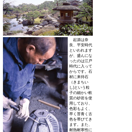
起源は奈
良、平安時代
といわれます
が、盛んにな
ったのは江戸
時代に入って
からです。石
材に来待石
（きまちい
し)という粒
子の細かい軟
質の砂岩を使
用しており、
色彩もよく、
早く苔青く古
色を帯びてき
ます。また、
耐熱耐寒性に