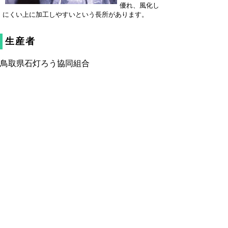
優れ、風化し
にくい上に加工しやすいという長所があります。
生産者
鳥取県石灯ろう協同組合
〒684-0071 境港市外江町2025-1（富永石
材店内）
電話 0859-42-6328
▲ページ上部に戻る
と
個人情報保護
|
リンクについて
|
著作権に
り
ついて
|
アクセシビリティ
ネ
鳥取県商工労働部兼農林水産部 市
ッ
場開拓局 販路拡大・輸出促進課
住所 〒680-8570
ト
鳥取県鳥取市東町1丁目220