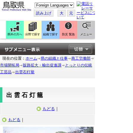
こ
の
ペ
読み上げ
大
元
ー
ジ
を
翻
訳
県外の方へ
分野で探す
組織で探す
防災 緊急
メニュー
す
る
現在の位置：
ホーム
県の組織と仕事
商工労働部
市場開拓局
販路拡大・輸出促進課
とっとりの伝統
工芸品
出雲石灯籠
出雲石灯籠
もどる
｜
もどる
｜