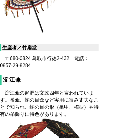
生産者／竹扇堂
〒680-0824 鳥取市行徳2-432 電話：
0857-29-8284
淀江傘
淀江傘の起源は文政四年と言われていま
す。番傘、蛇の目傘など実用に富み丈夫なこ
とで知られ、蛇の目の形（亀甲、梅型）や特
有の糸飾りに特色があります。