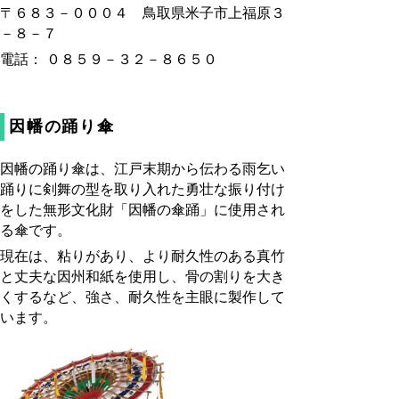
〒６８３－０００４ 鳥取県米子市上福原３
－８－７
電話： ０８５９－３２－８６５０
因幡の踊り傘
因幡の踊り傘は、江戸末期から伝わる雨乞い
踊りに剣舞の型を取り入れた勇壮な振り付け
をした無形文化財「因幡の傘踊」に使用され
る傘です。
現在は、粘りがあり、より耐久性のある真竹
と丈夫な因州和紙を使用し、骨の割りを大き
くするなど、強さ、耐久性を主眼に製作して
います。