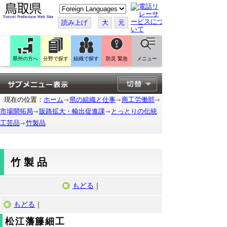
こ
の
ペ
読み上げ
大
元
ー
ジ
を
翻
訳
県外の方へ
分野で探す
組織で探す
防災 緊急
メニュー
す
る
現在の位置：
ホーム
県の組織と仕事
商工労働部
市場開拓局
販路拡大・輸出促進課
とっとりの伝統
工芸品
竹製品
竹製品
もどる
｜
もどる
｜
松江藩籐細工