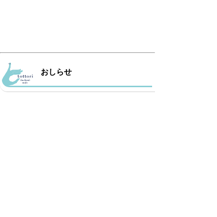
おしらせ
関連リンク
とっとり民工芸
Tottori Design（外部サイト）
海外向けに鳥取県の民工芸等を紹介・販売するサ