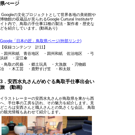
県ぺージ
Googleの文化プロジェクトとして世界各地の美術館や
博物館の収蔵品が見られるGoogle Curtural Instituteサ
イト内で、鳥取の手仕事11種の製法・製作者・歴史な
どを紹介しています。(動画あり)
Google「日本の匠」鳥取県ページ(外部リンク)
【収録コンテンツ 計11】
・因州和紙 青谷地区 ・因州和紙 佐治地区 ・弓
浜絣 ・淀江傘
・鳥取の民藝 ・郷土玩具 ・大漁旗 ・刃物鍛
冶 ・木工芸 ・鹿野すげ笠 ・和太鼓
3．安西水丸さんがめぐる鳥取手仕事出会い
旅 (動画)
イラストレーターの安西水丸さんが鳥取県を東から西
へ、手仕事の工房を訪れ、その魅力を紹介します。見
どころは安西さんと職人さんとの気さくな会話。 鳥取
の観光情報もあわせて紹介します。