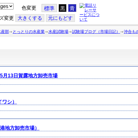
色変更
標準
黒
青
ズ変更
大
きくする
元
にもどす
水産部
とっとりの水産業
水産試験場
試験場ブログ（市場日記）
沖合も
＆5月13日賀露地方卸売市場
イワシ）
代港地方卸売市場）