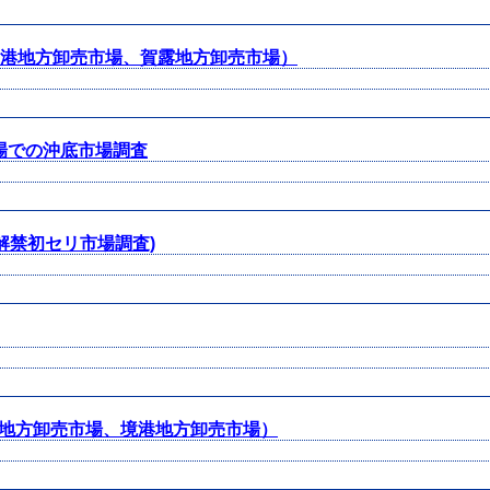
網代港地方卸売市場、賀露地方卸売市場）
市場での沖底市場調査
ニ漁解禁初セリ市場調査)
露地方卸売市場、境港地方卸売市場）