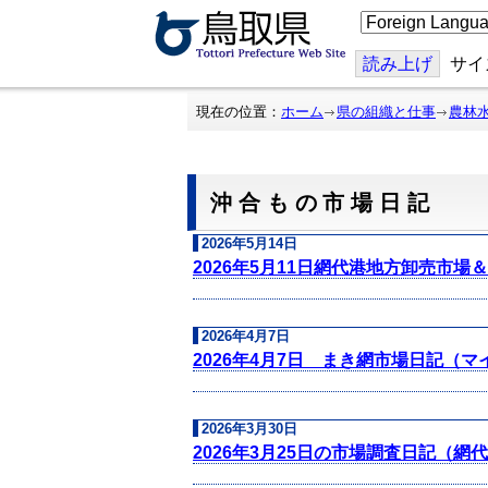
こ
の
ペ
ー
読み上げ
サイ
ジ
を
翻
現在の位置：
ホーム
県の組織と仕事
農林
訳
す
る
沖合もの市場日記
2026年5月14日
2026年5月11日網代港地方卸売市場
2026年4月7日
2026年4月7日 まき網市場日記（マ
2026年3月30日
2026年3月25日の市場調査日記（網