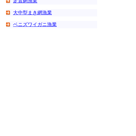
定置網漁業
大中型まき網漁業
ベニズワイガニ漁業
まき網漁業
その他の漁業
▲ページ上部に戻る
と
個人情報保護
|
リンクについて
|
著作権に
り
ついて
|
アクセシビリティ
ネ
ッ
鳥取県水産試験場
住所 〒684-0046
ト
鳥取県境港市竹内団地107
へ
電話
0859-45-4500
ファクシミリ 0859-45-5222
の
E-mail
suisanshiken@pref.tottori.lg.jp