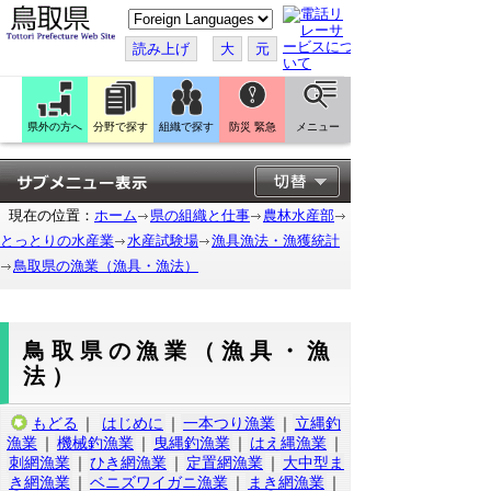
こ
の
ペ
読み上げ
大
元
ー
ジ
を
翻
訳
県外の方へ
分野で探す
組織で探す
防災 緊急
メニュー
す
る
現在の位置：
ホーム
県の組織と仕事
農林水産部
とっとりの水産業
水産試験場
漁具漁法・漁獲統計
鳥取県の漁業（漁具・漁法）
鳥取県の漁業（漁具・漁
法）
もどる
｜
はじめに
｜
一本つり漁業
｜
立縄釣
漁業
｜
機械釣漁業
｜
曳縄釣漁業
｜
はえ縄漁業
｜
刺網漁業
｜
ひき網漁業
｜
定置網漁業
｜
大中型ま
き網漁業
｜
ベニズワイガニ漁業
｜
まき網漁業
｜