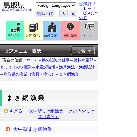
こ
の
ペ
読み上げ
大
元
ー
ジ
を
翻
訳
県外の方へ
分野で探す
組織で探す
防災 緊急
メニュー
す
る
現在の位置：
ホーム
県の組織と仕事
農林水産部
とっとりの水産業
水産試験場
漁具漁法・漁獲統計
鳥取県の漁業（漁具・漁法）
まき網漁業
まき網漁業
もどる
｜
大中型まき網漁業
｜
とびうおまき
網（青谷）
大中型まき網漁業