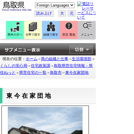
こ
の
ペ
読み上げ
大
元
ー
ジ
を
翻
訳
県外の方へ
分野で探す
組織で探す
防災 緊急
メニュー
す
る
現在の位置：
ホーム
県の組織と仕事
生活環境部
くらしの安心局
住宅政策課
鳥取県営住宅情報－県
住ねっと
県営住宅の一覧
鳥取市
東今在家団地
東今在家団地