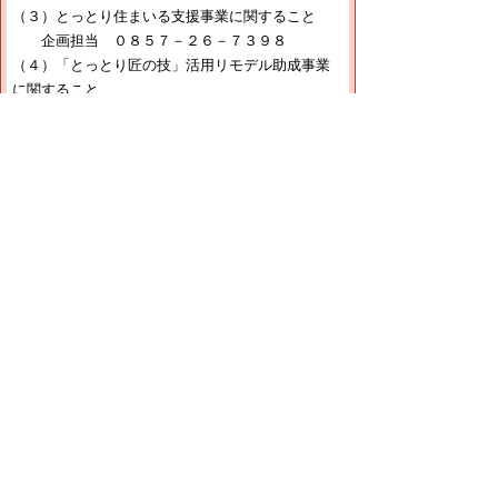
（３）とっとり住まいる支援事業に関すること
企画担当 ０８５７－２６－７３９８
（４）「とっとり匠の技」活用リモデル助成事業
に関すること
企画担当 ０８５７－２６－７３９８
（５）建築基準法、建築士法に関すること
建築指導室 ０８５７－２６－７３９１
（６）福祉のまちづくり条例に関すること
建築指導室 ０８５７－２６－７３９１
（７）住宅・建築物の耐震に関すること
建築指導室 ０８５７－２６－７６９７
【ファクシミリ】
住宅政策課共通 ０８５７－２６－８１１３
▲ページ上部に戻る
と
個人情報保護
|
リンクについて
|
著作権に
り
ついて
|
アクセシビリティ