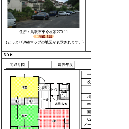
住所：鳥取市東今在家270-11
（とっとりWebマップの地図が表示されます。)
3ＤＫ
間取り図
建設年度
平成5年
改善年度
構造
中層3
面積
62.5平方
メートル