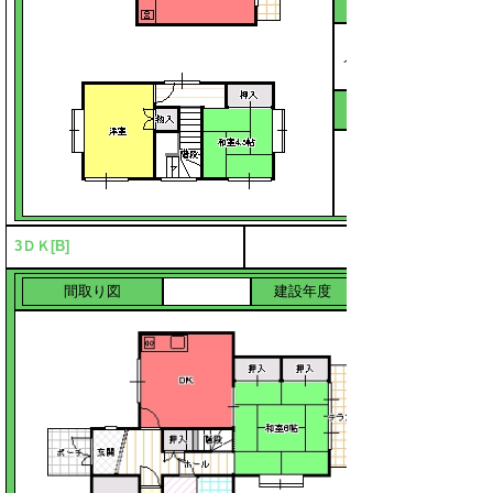
74.6平方
メートル
備考
3ＤＫ[B]
間取り図
建設年度