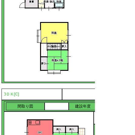
3ＤＫ[C
]
間取り図
建設年度
平成4年
改善年度