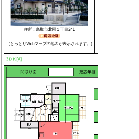
住所：鳥取市北園１丁目241
（とっとりWebマップの地図が表示されます。)
3ＤＫ[A]
間取り図
建設年度
平成4年
改善年度
構造
木造2
面積