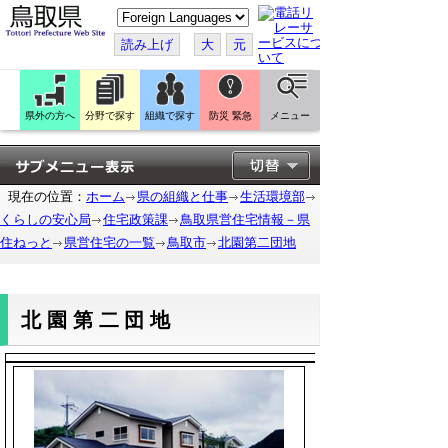
こ
の
ペ
読み上げ
大
元
ー
ジ
を
翻
訳
県外の方へ
分野で探す
組織で探す
防災 緊急
メニュー
す
る
現在の位置：
ホーム
県の組織と仕事
生活環境部
くらしの安心局
住宅政策課
鳥取県営住宅情報－県
住ねっと
県営住宅の一覧
鳥取市
北園第二団地
北園第二団地