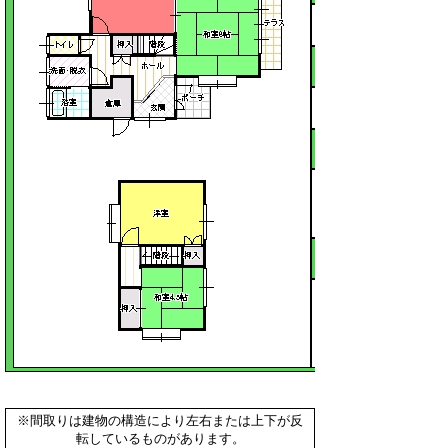
構造
木造2
面積
74.6平方
メートル
備考
※間取りは建物の構造により左右または上下が反
転しているものがあります。