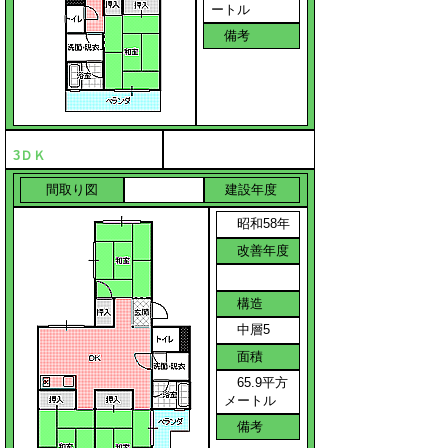
ートル
備考
3ＤＫ
間取り図
建設年度
昭和58年
改善年度
構造
中層5
面積
65.9平方
メートル
備考