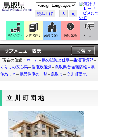
こ
の
ペ
読み上げ
大
元
ー
ジ
を
翻
訳
県外の方へ
分野で探す
組織で探す
防災 緊急
メニュー
す
る
現在の位置：
ホーム
県の組織と仕事
生活環境部
くらしの安心局
住宅政策課
鳥取県営住宅情報－県
住ねっと
県営住宅の一覧
鳥取市
立川町団地
立川町団地