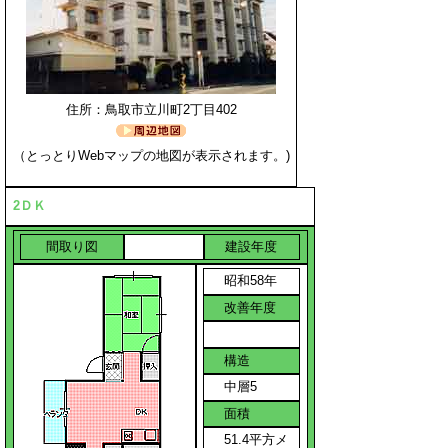
住所：鳥取市立川町2丁目402
（とっとりWebマップの地図が表示されます。)
2ＤＫ
間取り図
建設年度
昭和58年
改善年度
構造
中層5
面積
51.4平方メ