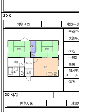
2ＤＫ
間取り図
建設年度
平成元年
改善年度
構造
中層3
面積
48.4平方
メートル
備考
3ＤＫ[A]
間取り図
建設年度