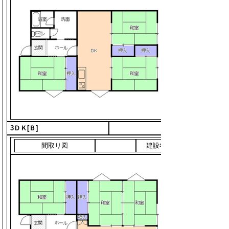
3ＤＫ[Ｂ]
間取り図
建設年度