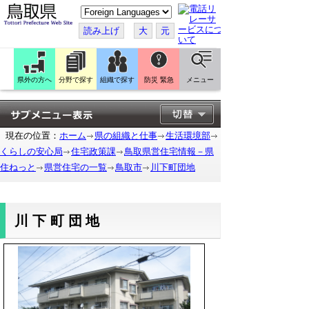
こ
の
ペ
読み上げ
大
元
ー
ジ
を
翻
訳
県外の方へ
分野で探す
組織で探す
防災 緊急
メニュー
す
る
現在の位置：
ホーム
県の組織と仕事
生活環境部
くらしの安心局
住宅政策課
鳥取県営住宅情報－県
住ねっと
県営住宅の一覧
鳥取市
川下町団地
川下町団地