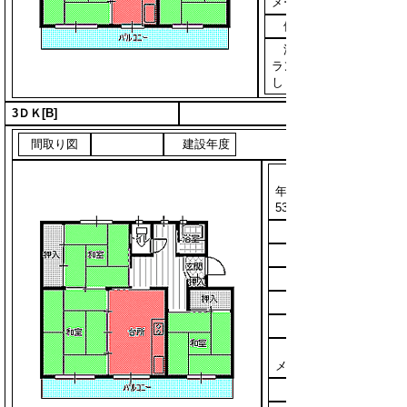
メートル
備考
浴槽・バ
ランス釜な
し
3ＤＫ[B]
間取り図
建設年度
昭和52
年～昭和
53年
改善年度
構造
中層4
面積
54.0平方
メートル
備考