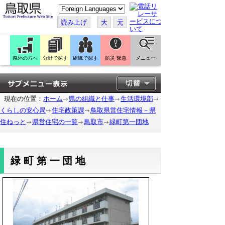
こ
の
ペ
読み上げ
大
元
ー
ジ
を
翻
訳
県外の方へ
分野で探す
組織で探す
防災 緊急
メニュー
す
る
現在の位置：
ホーム
県の組織と仕事
生活環境部
くらしの安心局
住宅政策課
鳥取県営住宅情報－県
住ねっと
県営住宅の一覧
鳥取市
緑町第一団地
緑町第一団地