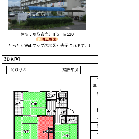
住所：鳥取市立川町6丁目210
（とっとりWebマップの地図が表示されます。)
3ＤＫ[A]
間取り図
建設年度
昭和50
年
改善年度
構造
中層4
面積
47.6平方