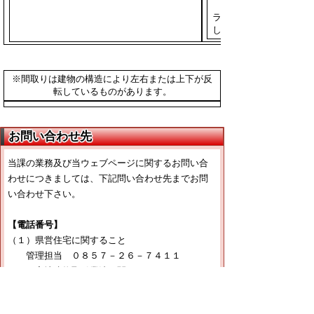
浴槽・バ
ランス釜な
し
※間取りは建物の構造により左右または上下が反
転しているものがあります。
お問い合わせ先
当課の業務及び当ウェブページに関するお問い合
わせにつきましては、下記問い合わせ先までお問
い合わせ下さい。
【電話番号】
（１）県営住宅に関すること
管理担当 ０８５７－２６－７４１１
（２）宅地建物取引業法に関すること
管理担当 ０８５７－２６－７３９９
（３）とっとり住まいる支援事業に関すること