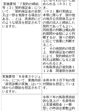
ないおそれがないと認
実施要領「７契約の締結
められる（※３）と
等（２）契約保証金」につ
き。
いて、「契約保証金の全部
（※２）履行実績は、
又は一部を免除する場合が
本県に限らず、国や他
ある。」とは、具体的にど
の地方公共団体又はそ
のような状況を想定されて
の他の法人と締結した
いますか。
契約であってもよい。
同程度の判断は概ね契
約期間や金額により判
断するが、個々の契約
に応じて慎重に判断す
ること。
イ その他契約の性質
上、契約保証金の納付
により、契約締結が不
利又は困難になると認
められるとき。
※鳥取県会計規則第１
１２条 関連部分抜粋
実施要領「８全体スケジュ
ール」について、業務内容
令和８年３月下旬の受
「経営診断の実施」はいつ
付開始を想定していま
頃からの開始を想定されて
す。
いますか。
令和７年の鳥取県持続
的な賃上げ・生産性向
上支援補助金（一般
型）の申請企業数は約