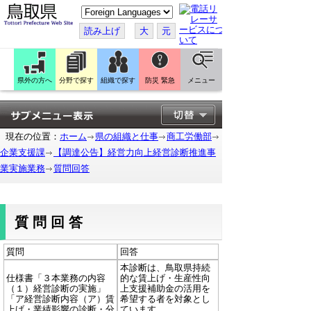
こ
の
ペ
読み上げ
大
元
ー
ジ
を
翻
訳
県外の方へ
分野で探す
組織で探す
防災 緊急
メニュー
す
る
現在の位置：
ホーム
県の組織と仕事
商工労働部
企業支援課
【調達公告】経営力向上経営診断推進事
業実施業務
質問回答
質問回答
質問
回答
本診断は、鳥取県持続
仕様書「３本業務の内容
的な賃上げ・生産性向
（１）経営診断の実施」
上支援補助金の活用を
「ア経営診断内容（ア）賃
希望する者を対象とし
上げ・業績影響の診断・分
ています。