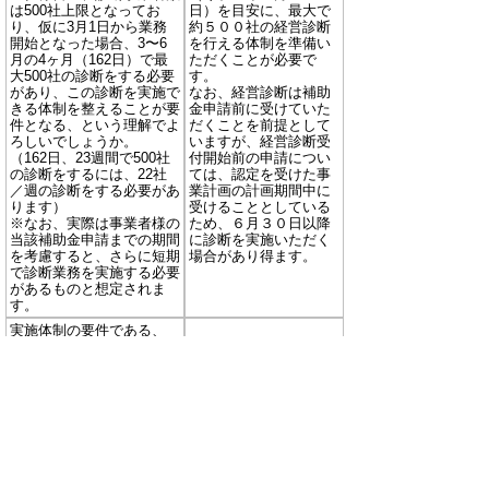
は500社上限となってお
日）を目安に、最大で
り、仮に3月1日から業務
約５００社の経営診断
開始となった場合、3〜6
を行える体制を準備い
月の4ヶ月（162日）で最
ただくことが必要で
大500社の診断をする必要
す。
があり、この診断を実施で
なお、経営診断は補助
きる体制を整えることが要
金申請前に受けていた
件となる、という理解でよ
だくことを前提として
ろしいでしょうか。
いますが、経営診断受
（162日、23週間で500社
付開始前の申請につい
の診断をするには、22社
ては、認定を受けた事
／週の診断をする必要があ
業計画の計画期間中に
ります）
受けることとしている
※なお、実際は事業者様の
ため、６月３０日以降
当該補助金申請までの期間
に診断を実施いただく
を考慮すると、さらに短期
場合があり得ます。
で診断業務を実施する必要
があるものと想定されま
す。
実施体制の要件である、
「専門的な知見を有するも
のを10名以上配置するこ
と」について、配置基準な
専門的な知見を有する
どがあればご教示くださ
ものの配置について、
い。
明確な配置基準はあり
例：申請者との間に雇用関
ません。このため、契
係や業務委託契約等の法的
約形態は提案者が決め
な契約関係が必要 等
ていただくことが可能
なお、所属する中小企業診
ですが、業務内容、進