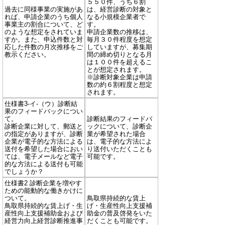
５５０件、うち６割
過去に同様事業の実施があ
は、経営診断の対象と
れば、申請企業のうち個人
なる小規模企業者で
事業主の割合について、ど
す。
のような想定をされていま
申請企業数の推移は、
すか。また、申込件数と対
毎月３０件程度を想定
応した件数の月次推移をご
していますが、募集期
教示ください。
間の締め切りとなる月
は１００件を超えるこ
とが想定されます。
※診断対象企業は申請
数の約６割程度と想定
されます。
仕様書3-イ-（ウ）診断結
果のフィードバックについ
て。
診断結果のフィードバ
診断企業に対して、郵送と
ックについて、診断企
の指定がありますが、診断
業が希望された場合
企業が電子的な方法による
は、電子的な方法によ
送付を希望した場合におい
り送付いただくことも
ては、電子メールなど電子
可能です。
的な方法による送付も可能
でしょうか？
仕様書2 診断企業を増やす
ための能動的な働きかけに
ついて。
鳥取県持続的な賃上
鳥取県持続的な賃上げ・生
げ・生産性向上支援補
産性向上支援補助金および
助金の普及啓発をいた
経営力向上経営診断推進事
だくことも可能です。