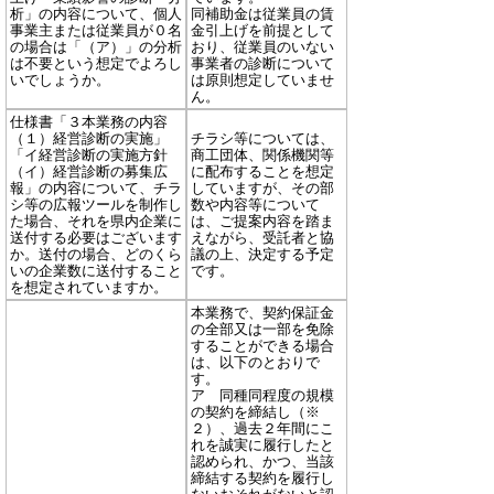
析」の内容について、個人
同補助金は従業員の賃
事業主または従業員が０名
金引上げを前提として
の場合は「（ア）」の分析
おり、従業員のいない
は不要という想定でよろし
事業者の診断について
いでしょうか。
は原則想定していませ
ん。
仕様書「３本業務の内容
（１）経営診断の実施」
チラシ等については、
「イ経営診断の実施方針
商工団体、関係機関等
（イ）経営診断の募集広
に配布することを想定
報」の内容について、チラ
していますが、その部
シ等の広報ツールを制作し
数や内容等について
た場合、それを県内企業に
は、ご提案内容を踏ま
送付する必要はございます
えながら、受託者と協
か。送付の場合、どのくら
議の上、決定する予定
いの企業数に送付すること
です。
を想定されていますか。
本業務で、契約保証金
の全部又は一部を免除
することができる場合
は、以下のとおりで
す。
ア 同種同程度の規模
の契約を締結し（※
２）、過去２年間にこ
れを誠実に履行したと
認められ、かつ、当該
締結する契約を履行し