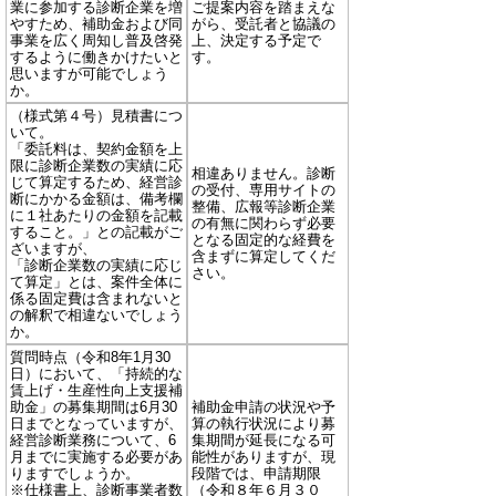
業に参加する診断企業を増
ご提案内容を踏まえな
やすため、補助金および同
がら、受託者と協議の
事業を広く周知し普及啓発
上、決定する予定で
するように働きかけたいと
す。
思いますが可能でしょう
か。
（様式第４号）見積書につ
いて。
「委託料は、契約金額を上
限に診断企業数の実績に応
相違ありません。診断
じて算定するため、経営診
の受付、専用サイトの
断にかかる金額は、備考欄
整備、広報等診断企業
に１社あたりの金額を記載
の有無に関わらず必要
すること。」との記載がご
となる固定的な経費を
ざいますが、
含まずに算定してくだ
「診断企業数の実績に応じ
さい。
て算定」とは、案件全体に
係る固定費は含まれないと
の解釈で相違ないでしょう
か。
質問時点（令和8年1月30
日）において、「持続的な
賃上げ・生産性向上支援補
助金」の募集期間は6月30
補助金申請の状況や予
日までとなっていますが、
算の執行状況により募
経営診断業務について、6
集期間が延長になる可
月までに実施する必要があ
能性がありますが、現
りますでしょうか。
段階では、申請期限
※仕様書上、診断事業者数
（令和８年６月３０