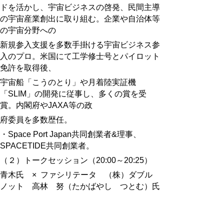
ドを活かし、宇宙ビジネスの啓発、民間主導
の宇宙産業創出に取り組む。企業や自治体等
の宇宙分野への
新規参入支援を多数手掛ける宇宙ビジネス参
入のプロ。米国にて工学修士号とパイロット
免許を取得後、
宇宙船「こうのとり」や月着陸実証機
「SLIM」の開発に従事し、多くの賞を受
賞。内閣府やJAXA等の政
府委員を多数歴任。
・Space Port Japan共同創業者&理事、
SPACETIDE共同創業者。
（２）トークセッション（20:00～20:25）
青木氏 × ファシリテータ （株）ダブル
ノット 高林 努（たかばやし つとむ）氏
対談形式で具体的な事例に切り込んだり、参
加者からの質問に回答します。