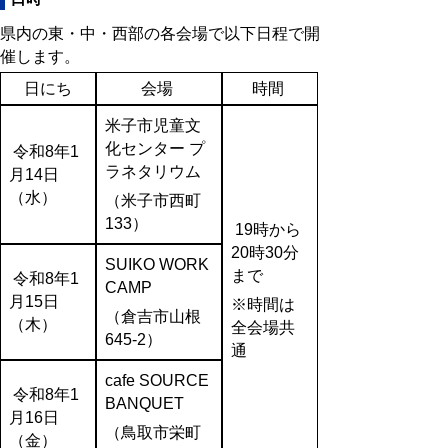
県内の東・中・西部の各会場で以下日程で開
催します。
日にち
会場
時間
米子市児童文
化センター プ
令和8年1
ラネタリウム
月14日
（水）
（
米子市西町
133
）
19時から
20時30分
SUIKO WORK
まで
令和8年1
CAMP
月15日
※時間は
（
倉吉市山根
（木）
全会場共
645-2
）
通
cafe SOURCE
令和8年1
BANQUET
月16日
（
鳥取市栄町
（金）