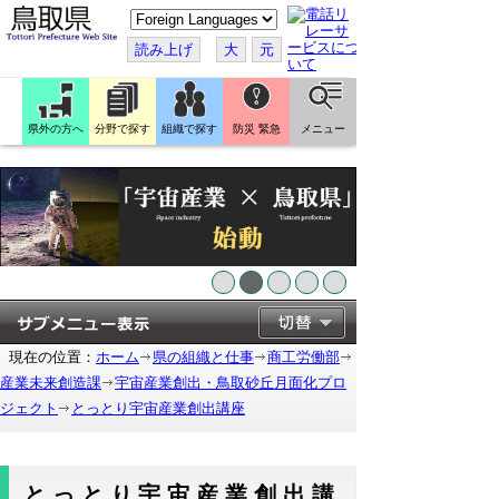
こ
の
ペ
読み上げ
大
元
ー
ジ
を
翻
訳
県外の方へ
分野で探す
組織で探す
防災 緊急
メニュー
す
る
現在の位置：
ホーム
県の組織と仕事
商工労働部
産業未来創造課
宇宙産業創出・鳥取砂丘月面化プロ
ジェクト
とっとり宇宙産業創出講座
とっとり宇宙産業創出講