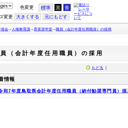
色変更
標準
黒
青
ズ変更
大
きくする
元
にもどす
委員会
人権教育課
育英奨学室
職員（会計年度任用職員）の採用
職員（会計年度任用職員）の採用
もどる
｜
着情報
令和7年度鳥取県会計年度任用職員（納付勧奨専門員）採