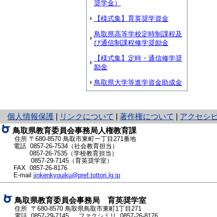
奨学金）
【様式集】育英奨学資金
鳥取県高等学校定時制課程及
び通信制課程修学奨励金
【様式集】定時・通信修学奨
励金
鳥取県大学等進学資金助成金
と
個人情報保護
|
リンクについて
|
著作権について
|
アクセシ
り
鳥取県教育委員会事務局人権教育課
ネ
住所 〒680-8570
鳥取市東町一丁目271番地
ッ
電話 0857-26-7534（社会教育担当）
ト
0857-26-7535（学校教育担当）
0857-29-7145（育英奨学室）
へ
FAX 0857-26-8176
の
E-mail
jinkenkyouiku@pref.tottori.lg.jp
鳥取県教育委員会事務局 育英奨学室
住所 〒680-8570
鳥取県鳥取市東町1丁目271
電話
0857-29-7145
ファクシミリ 0857-26-8176