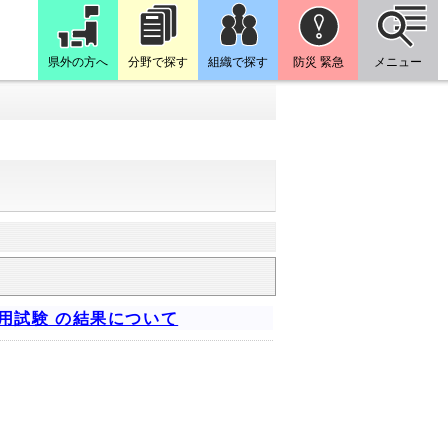
県外の方へ
分野で探す
組織で探す
防災 緊急
メニュー
用試験 の結果について