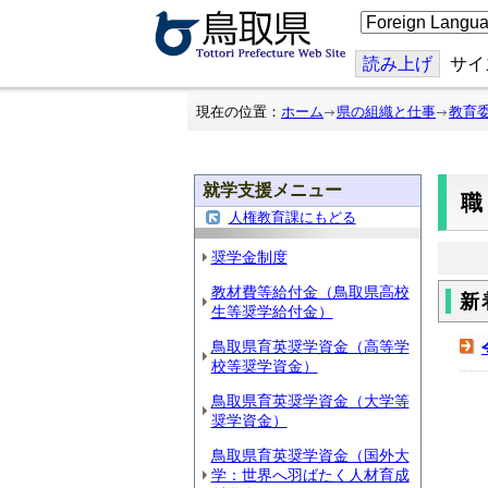
こ
の
ペ
ー
読み上げ
サイ
ジ
を
翻
現在の位置：
ホーム
県の組織と仕事
教育
訳
す
る
就学支援メニュー
人権教育課にもどる
奨学金制度
教材費等給付金（鳥取県高校
新
生等奨学給付金）
鳥取県育英奨学資金（高等学
校等奨学資金）
鳥取県育英奨学資金（大学等
奨学資金）
鳥取県育英奨学資金（国外大
学：世界へ羽ばたく人材育成