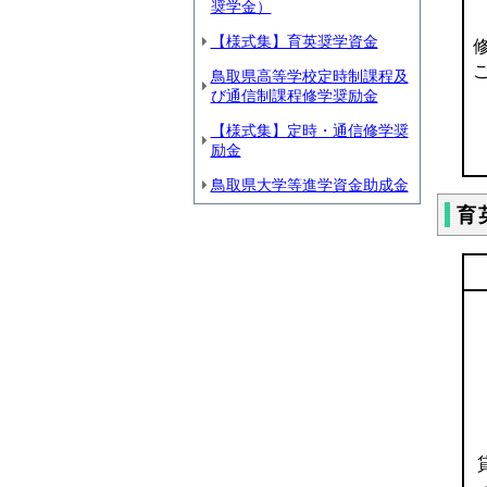
奨学金）
【様式集】育英奨学資金
鳥取県高等学校定時制課程及
び通信制課程修学奨励金
【様式集】定時・通信修学奨
励金
鳥取県大学等進学資金助成金
育