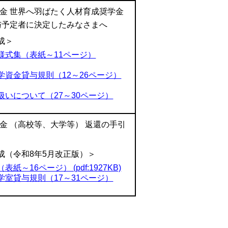
金 世界へ羽ばたく人材育成奨学金
与予定者に決定したみなさまへ
成＞
様式集（表紙～11ページ）
学資金貸与規則（12～26ページ）
扱いについて（27～30ページ）
金 （高校等、大学等） 返還の手引
作成（令和8年5月改正版）＞
紙～16ページ） (pdf:1927KB)
学室貸与規則（17～31ページ）