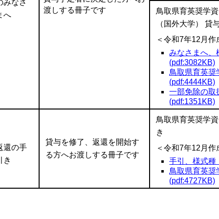
のみなさ
渡しする冊子です
鳥取県育英奨学資
まへ
（国外大学） 貸
＜令和
7
年
12
月作
みなさまへ、
(pdf:3082KB)
鳥取県育英奨
(pdf:4444KB)
一部免除の取
(pdf:1351KB)
鳥取県育英奨学資
き
貸与を修了、返還を開始す
返還の手
＜令和7年12月
る方へお渡しする冊子です
引き
手引、様式種（表
鳥取県育英奨
(pdf:4727KB)