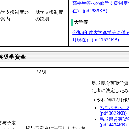
高校生等への修学支援制度
在） (pdf:689KB)
修学支援制度の
就学支援制度
ご案内
の説明
大学等
令和8年度大学進学等に係
月現在） (pdf:1521KB)
英奨学資金
説明
鳥取県育英奨学資
定者に決定したみ
＜令和
7
年
12
月作
みなさまへ、
(pdf:3022KB)
鳥取県育英奨
貸与予定
(pdf:4434KB)
貸与予定者に決定した方へお