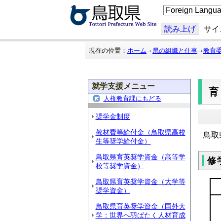
こ
の
ペ
ー
読み上げ
サイ
ジ
を
翻
現在の位置：
ホーム
県の組織と仕事
教育
訳
す
る
就学支援メニュー
人権教育課にもどる
奨学金制度
教材費等給付金（鳥取県高校
鳥取
生等奨学給付金）
鳥取県育英奨学資金（高等学
修
校等奨学資金）
鳥取県育英奨学資金（大学等
奨学資金）
鳥取県育英奨学資金（国外大
学：世界へ羽ばたく人材育成