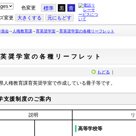
色変更
標準
黒
青
ズ変更
大
きくする
元
にもどす
委員会
人権教育課
育英奨学室
育英奨学室の各種リーフレット
育英奨学室の各種リーフレット
もどる
｜
県人権教育課育英奨学室で作成している冊子等です。
学支援制度のご案内
説明
リ
高等学校等