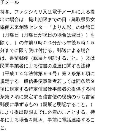
子メール
持参、ファクシミリ又は電子メールによる提
出の場合は、提出期限までの日（鳥取県男女
協働未来創造センター「よりん彩」の休館日
（月曜日（月曜日が祝日の場合は翌日））を
除く。）の午前９時００分から午後５時１５
分までに限り受け付ける。郵送による場合
は、書留郵便（親展と明記すること。）又は
民間事業者による信書の送達に関する法律
（平成１４年法律第９９号）第２条第６項に
規定する一般信書便事業者若しくは同条第９
項に規定する特定信書便事業者の提供する同
条第２項に規定する信書便の役務のうち書留
郵便に準ずるもの（親展と明記すること。）
により提出期限までに必着のこととする。持
参による場合を除き、事前に電話連絡するこ
と。