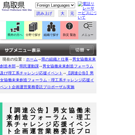
こ
の
ペ
読み上げ
大
元
ー
ジ
を
翻
訳
県外の方へ
分野で探す
組織で探す
防災 緊急
メニュー
す
る
現在の位置：
ホーム
県の組織と仕事
男女協働未来
創造本部
県民運動課
男女協働未来創造フォーラム
及び理工系チャレンジ応援イベント
【調達公告】男
女協働未来創造フォーラム・理工系チャレンジ応援イ
ベント企画運営業務委託プロポーザル実施
【調達公告】男女協働未
来創造フォーラム・理工
系チャレンジ応援イベン
ト企画運営業務委託プロ