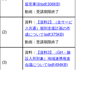
留意事項(pdf:306KB)
動画：受講期限終了
資料：
【資料2】（全サービ
ス共通）個別支援計画の作
(2)
成について(pdf:375KB)
動画：受講期限終了
資料：
【資料3】（GH・施
設入所対象）地域連携推進
(3)
会議について(pdf:494KB)
動画：受講期限終了
資料：
【資料4】（就労移行
支援、就労AB対象）施設外
就労にかかる留意事項につ
(4)
いて(pdf:180KB)