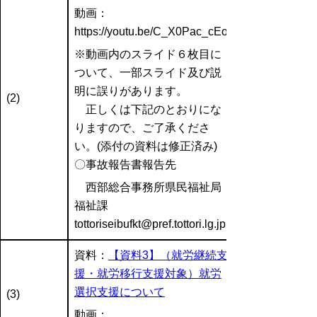
動画：
https://youtu.be/C_X0Pac_cEo
※動画内のスライド６枚目に
ついて、一部スライド及び説
明に誤りがあります。
(2)
正しくは下記のとおりにな
りますので、ご了承くださ
い。(添付の資料は修正済み)
〇事故報告書報告先
西部総合事務所県民福祉局
福祉課
tottoriseibufkt@pref.tottori.lg.jp
資料：
【資料3】（就労継続支
援・就労移行支援対象）就労
選択支援について
(3)
動画：