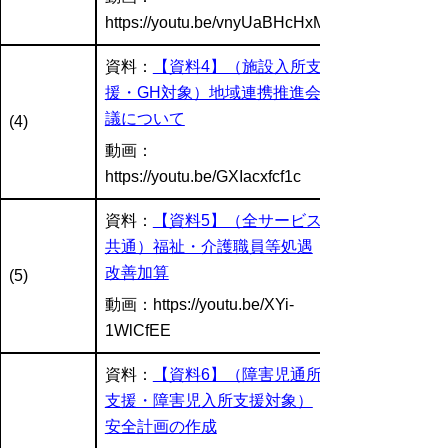
https://youtu.be/vnyUaBHcHxM
資料：
【資料4】（施設入所支
援・GH対象）地域連携推進会
議について
(4)
動画：
https://youtu.be/GXIacxfcf1c
資料：
【資料5】（全サービス
共通）福祉・介護職員等処遇
改善加算
(5)
動画：
https://youtu.be/XYi-
1WlCfEE
資料：
【資料6】（障害児通所
支援・障害児入所支援対象）
安全計画の作成