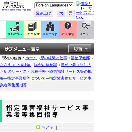
こ
の
ペ
読み上げ
大
元
ー
ジ
を
翻
訳
県外の方へ
分野で探す
組織で探す
防災 緊急
メニュー
す
る
現在の位置：
ホーム
県の組織と仕事
福祉保健部
ささえあい福祉局
障がい福祉課
障がい者（児）の
ためのサービス・各種手帳
障害福祉サービス等の概
要
指定事業所等について
指定障害福祉サービス事
業者等集団指導
指定障害福祉サービス事
業者等集団指導
もどる
｜