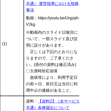
共通） 運営指導における指摘
事項
動画：
https://youtu.be/Urgzph-
V2kg
※動画内のスライド12枚目に
ついて、一部スライド及び説
(1)
明に誤りがあります。
正しくは下記のとおりにな
りますので、ご了承くださ
い。(添付の資料は修正済み)
〇欠席時対応加算
急病等により、利用予定日
の前々日、前日又は当日に利
用中止の連絡があること。
資料：
【資料2】（全サービス
共通）各種届出について