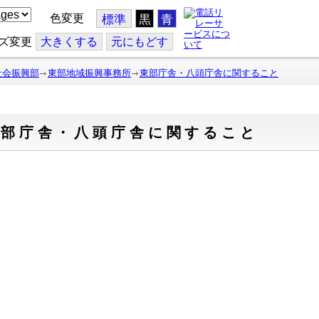
色変更
標準
黒
青
ズ変更
大
きくする
元
にもどす
社会振興部
東部地域振興事務所
東部庁舎・八頭庁舎に関すること
東部庁舎・八頭庁舎に関すること