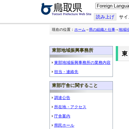
こ
の
ペ
ー
読み上げ
サイ
ジ
を
翻
現在の位置：
ホーム
県の組織と仕事
地域
訳
す
る
東部地域振興事務所
東部地域振興事務所の業務内容
担当・連絡先
東部庁舎に関すること
調達公告
所在地・アクセス
庁舎案内
県民ホール