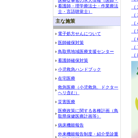
医療従事者の求人情報（医師・
看護師・理学療法士・作業療法
（
士・言語聴覚士）
（
主な施策
（
（
電子処方せんについて
（
医師確保対策
（
鳥取県地域医療支援センター
（
看護師確保対策
小児救急ハンドブック
在宅医療
救急医療（小児救急、ドクター
ヘリ含む）
災害医療
医療政策に関する各種計画（鳥
取県保健医療計画等）
病床機能報告
外来機能報告制度・紹介受診重