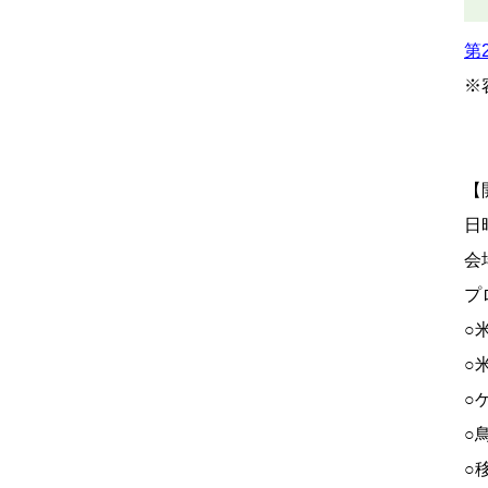
第
※
【
日
会
プ
○
○
○
○
○