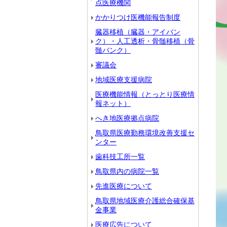
点医療機関
かかりつけ医機能報告制度
臓器移植（臓器・アイバン
ク）・人工透析・骨髄移植（骨
髄バンク）
審議会
地域医療支援病院
医療機能情報（とっとり医療情
報ネット）
へき地医療拠点病院
鳥取県医療勤務環境改善支援セ
ンター
歯科技工所一覧
鳥取県内の病院一覧
先進医療について
鳥取県地域医療介護総合確保基
金事業
医療広告について