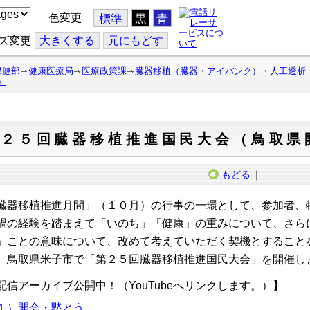
色変更
標準
黒
青
ズ変更
大
きくする
元
にもどす
保健部
健康医療局
医療政策課
臓器移植（臓器・アイバンク）・人工透析
）
第２５回臓器移植推進国民大会（鳥取県
もどる
｜
臓器移植推進月間」（１０月）の行事の一環として、参加者、
禍の経験を踏まえて「いのち」「健康」の重みについて、さら
」ことの意味について、改めて考えていただく契機とすること
、鳥取県米子市で「第２５回臓器移植推進国民大会」を開催し
配信アーカイブ公開中！（YouTubeへリンクします。）】
１）開会・黙とう