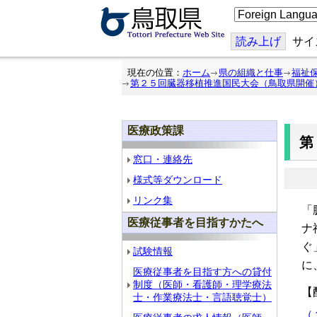
こ
の
ペ
ー
読み上げ
サイ
ジ
を
翻
現在の位置：
ホーム
県の組織と仕事
福祉
訳
第２５回臓器移植推進国民大会（鳥取県開催
す
る
医療政策課
窓口・連絡先
様式等ダウンロード
リンク集
「
医療従事者を目指すかたへ
ナ
ぐ
試験情報
に
医療従事者を目指す方への貸付
制度（医師・看護師・理学療法
【
士・作業療法士・言語聴覚士）
（