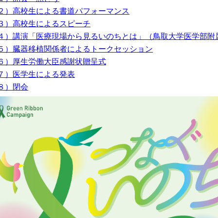
２）高校生による書道パフォーマンス
３）高校生によるスピーチ
４）講演「医療現場から見るいのちとは」（鳥取大学医学部附
５）臓器移植関係者によるトークセッション
６）厚生労働大臣感謝状贈呈式
７）医学生による発表
８）閉会