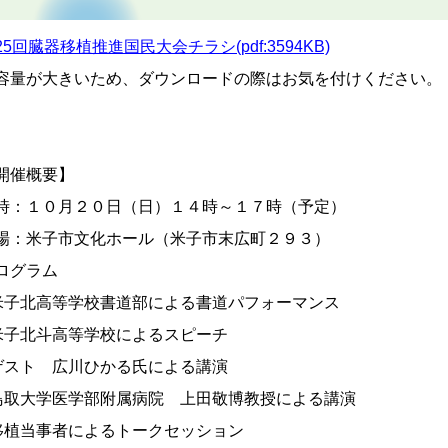
25回臓器移植推進国民大会チラシ(pdf:3594KB)
容量が大きいため、ダウンロードの際はお気を付けください。
開催概要】
時：１０月２０日（日）１４時～１７時（予定）
場：米子市文化ホール（米子市末広町２９３）
ログラム
米子北高等学校書道部による書道パフォーマンス
米子北斗高等学校によるスピーチ
ゲスト 広川ひかる氏による講演
鳥取大学医学部附属病院 上田敬博教授による講演
移植当事者によるトークセッション