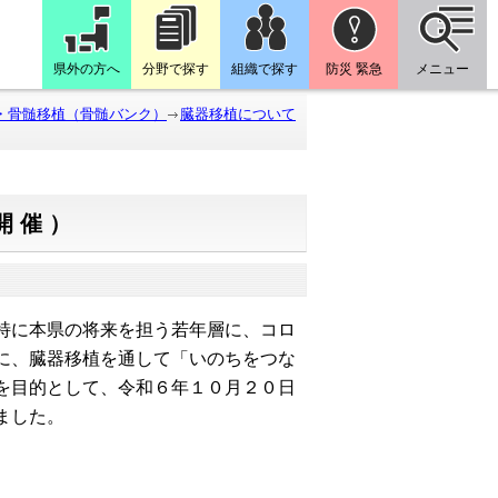
県外の方へ
分野で探す
組織で探す
防災 緊急
メニュー
・骨髄移植（骨髄バンク）
臓器移植について
開催）
特に本県の将来を担う若年層に、コロ
に、臓器移植を通して「いのちをつな
を目的として、令和６年１０月２０日
ました。