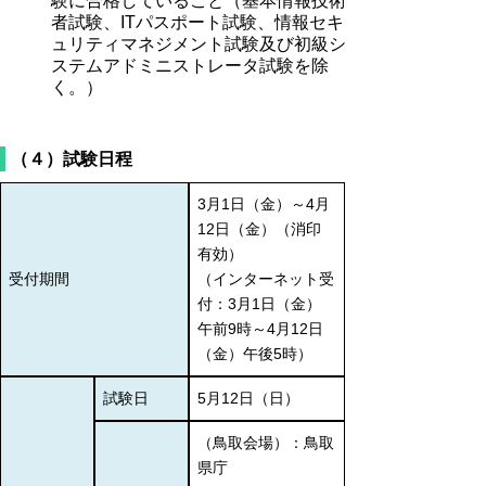
験に合格していること（基本情報技術
者試験、ITパスポート試験、情報セキ
ュリティマネジメント試験及び初級シ
ステムアドミニストレータ試験を除
く。）
（４）試験日程
3月1日（金）～4月
12日（金）（消印
有効）
受付期間
（インターネット受
付：3月1日（金）
午前9時～4月12日
（金）午後5時）
試験日
5月12日（日）
（鳥取会場）：鳥取
県庁