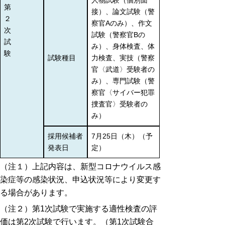
第
接）、論文試験（警
２
察官Aのみ）、作文
次
試験（警察官Bの
試
み）、身体検査、体
験
試験種目
力検査、実技（警察
官〈武道〉受験者の
み）、専門試験（警
察官〈サイバー犯罪
捜査官〉受験者の
み）
採用候補者
7月25日（木）（予
発表日
定）
（注１）上記内容は、新型コロナウイルス感
染症等の感染状況、申込状況等により変更す
る場合があります。
（注２）第1次試験で実施する適性検査の評
価は第2次試験で行います。（第1次試験合