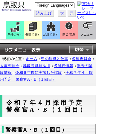
こ
の
ペ
読み上げ
大
元
ー
ジ
を
翻
訳
県外の方へ
分野で探す
組織で探す
防災 緊急
メニュー
す
る
現在の位置：
ホーム
県の組織と仕事
各種委員会
人事委員会
鳥取県職員採用
各試験情報
過去の試
験情報
令和６年度に実施した試験
令和７年４月採
用予定 警察官A・B（１回目）
令和７年４月採用予定
警察官A・B（１回目）
警察官A・B（１回目）