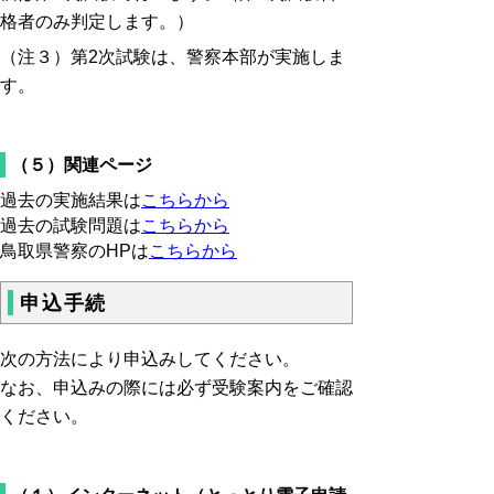
格者のみ判定します。）
（注３）第2次試験は、警察本部が実施しま
す。
（５）関連ページ
過去の実施結果は
こちらから
過去の試験問題は
こちらから
鳥取県警察のHPは
こちらから
申込手続
次の方法により申込みしてください。
なお、申込みの際には必ず受験案内をご確認
ください。