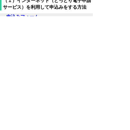
（１）インターネット（とっとり電子申請
サービス）を利用して申込みをする方法
申込みフォーム
インターネット申込みを行う際の注意事項
パソコン、またはスマートフォンからの
申込みとなります。ご使用の機器や環境
によっては、一部対応できない場合があ
ります。
電子申請システム画面上の注意事項に従
って申し込んでください。
「
pref-tottori@apply.e-tumo.jp
」からの
メールを受信できるように設定してくだ
さい。
受験票作成にプリンタが必要です。コン
ビニエンスストアのプリントサービス等
もご利用いただけますが、ご使用の機器
によっては一部対応していない場合があ
ります。
受付期間の終了直前になると電子申請シ
ステムへのアクセスが集中し、操作がし
にくくなるおそれがありますので、お早