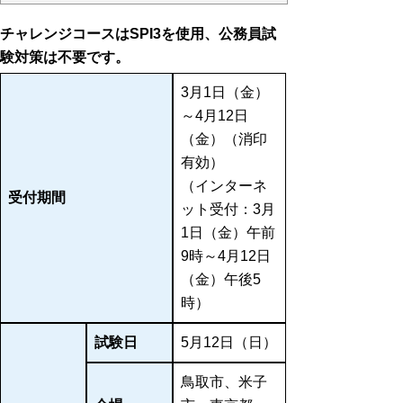
チャレンジコースはSPI3を使用、公務員試
験対策は不要です。
3月1日（金）
～4月12日
（金）（消印
有効）
（インターネ
受付期間
ット受付：3月
1日（金）午前
9時～4月12日
（金）午後5
時）
試験日
5月12日（日）
鳥取市、米子