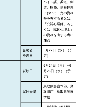
ペイン語、柔道、剣
道、財務、情報処理
において一定の資格
等を有する者又は、
「公認心理師」若し
くは「臨床心理士」
の資格を有する者に
加点）
合格者
5月22日（水）（予
発表日
定）
6月24日（月）～6
試験日
月26日（水）（予
定)
鳥取県警察本部、鳥
試験会場
取県庁、鳥取県警察
学校
人物試験（個別面