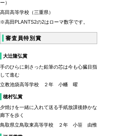
ー）
高田高等学校（三重県）
※高田PLANTS2の2はローマ数字です。
審査員特別賞
大辻隆弘賞
手のひらに刺さった鉛筆の芯は今も心臓目指
して進む
立教池袋高等学校 ２年 小幡 曜
穂村弘賞
夕焼けを一緒に入れて送る手紙放課後静かな
廊下を歩く
鳥取県立鳥取東高等学校 ２年 小笹 由惟