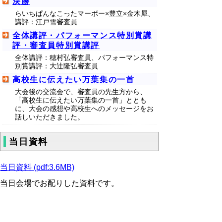
決勝
らいちぱんなこったマーボー×豊立×金木犀、
講評：江戸雪審査員
全体講評・パフォーマンス特別賞講
評・審査員特別賞講評
全体講評：穂村弘審査員、パフォーマンス特
別賞講評：大辻隆弘審査員
高校生に伝えたい万葉集の一首
大会後の交流会で、審査員の先生方から、
「高校生に伝えたい万葉集の一首」ととも
に、大会の感想や高校生へのメッセージをお
話しいただきました。
当日資料
当日資料 (pdf:3.6MB)
当日会場でお配りした資料です。
（次第/審査員/出場チーム/準決勝作品/審査員
特別賞/入選作品）