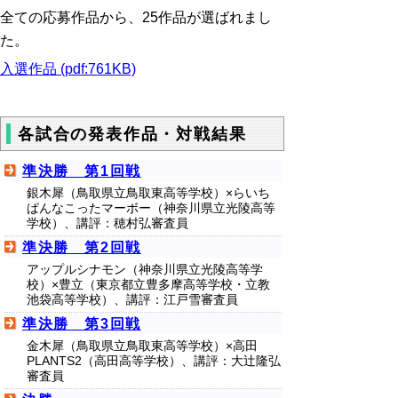
全ての応募作品から、25作品が選ばれまし
た。
入選作品 (pdf:761KB)
各試合の発表作品・対戦結果
準決勝 第1回戦
銀木犀（鳥取県立鳥取東高等学校）×らいち
ぱんなこったマーボー（神奈川県立光陵高等
学校）、講評：穂村弘審査員
準決勝 第2回戦
アップルシナモン（神奈川県立光陵高等学
校）×豊立（東京都立豊多摩高等学校・立教
池袋高等学校）、講評：江戸雪審査員
準決勝 第3回戦
金木犀（鳥取県立鳥取東高等学校）×高田
PLANTS2（高田高等学校）、講評：大辻隆弘
審査員