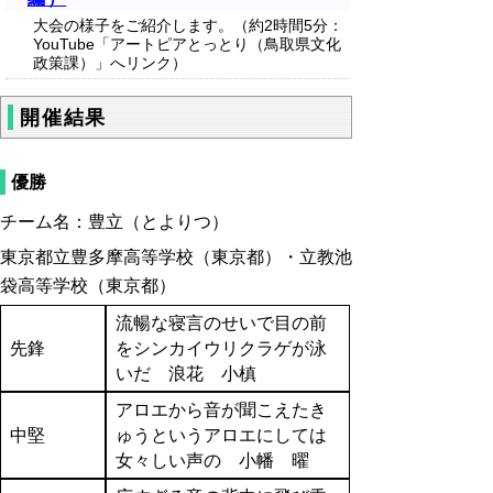
大会の様子をご紹介します。（約2時間5分：
YouTube「アートピアとっとり（鳥取県文化
政策課）」へリンク）
開催結果
優勝
チーム名：豊立（とよりつ）
東京都立豊多摩高等学校（東京都）・立教池
袋高等学校（東京都）
流暢な寝言のせいで目の前
先鋒
をシンカイウリクラゲが泳
いだ 浪花 小槙
アロエから音が聞こえたき
中堅
ゅうというアロエにしては
女々しい声の 小幡 曜