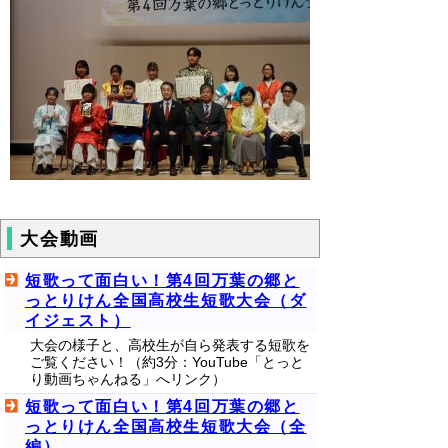
大会動画
短歌って面白い！第4回万葉の郷と
っとりけん全国高校生短歌大会（ダ
イジェスト）
大会の様子と、高校生が自ら発表する短歌を
ご覧ください！（約3分：YouTube「とっと
り動画ちゃんねる」へリンク）
短歌って面白い！第4回万葉の郷と
っとりけん全国高校生短歌大会（全
編）