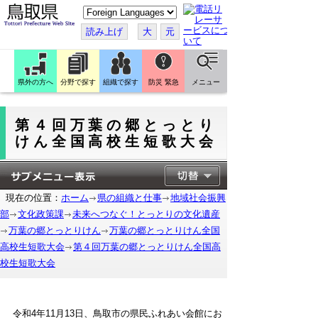
こ
の
ペ
読み上げ
大
元
ー
ジ
を
翻
訳
県外の方へ
分野で探す
組織で探す
防災 緊急
メニュー
す
る
第４回万葉の郷とっとり
けん全国高校生短歌大会
現在の位置：
ホーム
県の組織と仕事
地域社会振興
部
文化政策課
未来へつなぐ！とっとりの文化遺産
万葉の郷とっとりけん
万葉の郷とっとりけん全国
高校生短歌大会
第４回万葉の郷とっとりけん全国高
校生短歌大会
令和4年11月13日、鳥取市の県民ふれあい会館にお