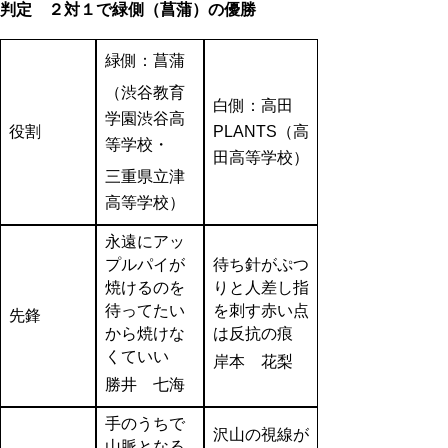
判定 ２対１で緑側（菖蒲）の優勝
緑側：菖蒲
（渋谷教育
白側：高田
学園渋谷高
役割
PLANTS（高
等学校・
田高等学校）
三重県立津
高等学校）
永遠にアッ
プルパイが
待ち針がぷつ
焼けるのを
りと人差し指
待ってたい
を刺す赤い点
先鋒
から焼けな
は反抗の痕
くていい
岸本 花梨
勝井 七海
手のうちで
沢山の視線が
山脈となる