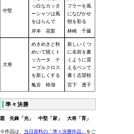
っ白なカッタ
フラーを風
中堅
ーシャツは風
になびかせ
をはらんで
朝を彩る
岸本 花梨
林崎 千藤
めきめきと秋
新しいくつ
めいて聴くト
に名前を書
ッカータ テ
くように震
大将
ーブルクロス
えるペンで
を新しくする
書く志望校
亀谷 柊瑠
宮下 透子
準々決勝
題 先鋒「光」 中堅「家」 大将「育」
※作品は、
当日資料の「準々決勝作品」
をご