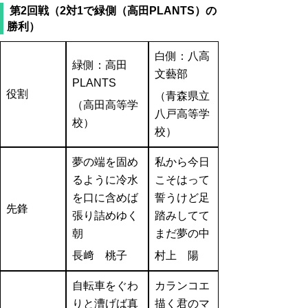
第2回戦（2対1で緑側（高田PLANTS）の
勝利）
白側：八高
緑側：高田
文藝部
PLANTS
役割
（青森県立
（高田高等学
八戸高等学
校）
校）
夢の端を固め
私から今日
るように冷水
こそはって
を口に含めば
誓うけど足
先鋒
張り詰めゆく
踏みしてて
朝
まだ夢の中
長﨑 桃子
村上 陽
自転車をぐわ
カランコエ
りと漕げば真
描く君のマ