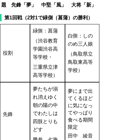
題 先鋒「夢」 中堅「風」 大将「新」
第1回戦（2対1で緑側（菖蒲）の勝利）
緑側：菖蒲
白側：しの
（渋谷教育
のめ三人娘
学園渋谷高
役割
（鳥取県立
等学校・
鳥取東高等
三重県立津
学校）
高等学校）
夢たちが溺
夢にまで出
れ消えゆく
てくるほど
朝の陽の中
に気になっ
てやっぱり
でわたしは
先鋒
食べる期間
四肢とりも
限定
どす
田中 綾音
勝井 七海