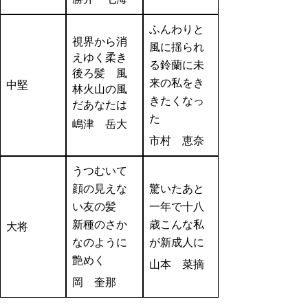
ふんわりと
視界から消
風に揺られ
えゆく柔き
る鈴蘭に未
後ろ髪 風
来の私をき
中堅
林火山の風
きたくなっ
だあなたは
た
嶋津 岳大
市村 恵奈
うつむいて
顔の見えな
驚いたあと
い友の髪
一年で十八
新種のさか
歳こんな私
大将
なのように
が新成人に
艶めく
山本 菜摘
岡 奎那