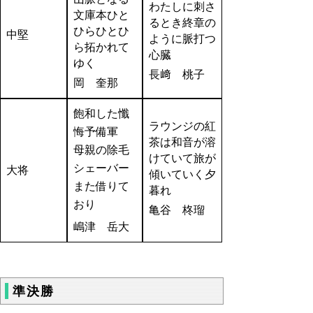
わたしに刺さ
文庫本ひと
るとき終章の
ひらひとひ
中堅
ように脈打つ
ら拓かれて
心臓
ゆく
長﨑 桃子
岡 奎那
飽和した懺
ラウンジの紅
悔予備軍
茶は和音が溶
母親の除毛
けていて旅が
シェーバー
大将
傾いていく夕
また借りて
暮れ
おり
亀谷 柊瑠
嶋津 岳大
準決勝