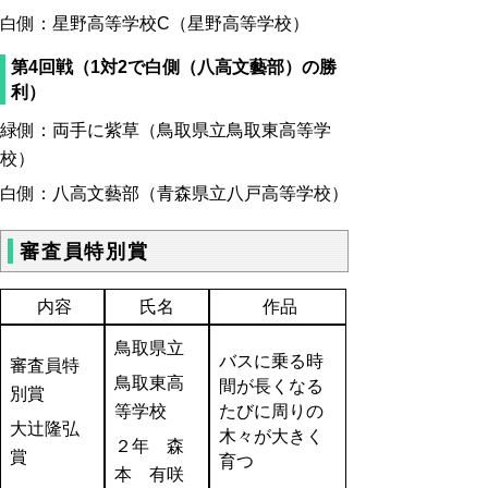
白側：星野高等学校C（星野高等学校）
第4回戦（1対2で白側（八高文藝部）の勝
利）
緑側：両手に紫草（鳥取県立鳥取東高等学
校）
白側：八高文藝部（青森県立八戸高等学校）
審査員特別賞
内容
氏名
作品
鳥取県立
バスに乗る時
審査員特
鳥取東高
間が長くなる
別賞
等学校
たびに周りの
大辻隆弘
木々が大きく
２年 森
賞
育つ
本 有咲