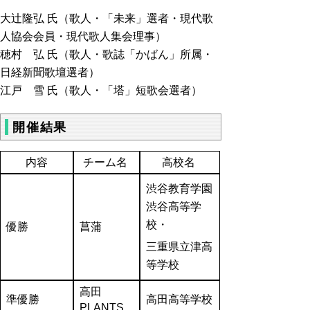
大辻隆弘 氏（歌人・「未来」選者・現代歌
人協会会員・現代歌人集会理事）
穂村 弘 氏（歌人・歌誌「かばん」所属・
日経新聞歌壇選者）
江戸 雪 氏（歌人・「塔」短歌会選者）
開催結果
内容
チーム名
高校名
渋谷教育学園
渋谷高等学
校・
優勝
菖蒲
三重県立津高
等学校
高田
準優勝
高田高等学校
PLANTS