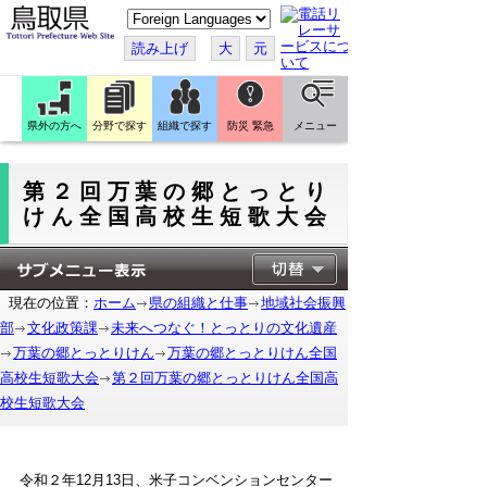
こ
の
ペ
読み上げ
大
元
ー
ジ
を
翻
訳
県外の方へ
分野で探す
組織で探す
防災 緊急
メニュー
す
る
第２回万葉の郷とっとり
けん全国高校生短歌大会
現在の位置：
ホーム
県の組織と仕事
地域社会振興
部
文化政策課
未来へつなぐ！とっとりの文化遺産
万葉の郷とっとりけん
万葉の郷とっとりけん全国
高校生短歌大会
第２回万葉の郷とっとりけん全国高
校生短歌大会
令和２年12月13日、米子コンベンションセンター