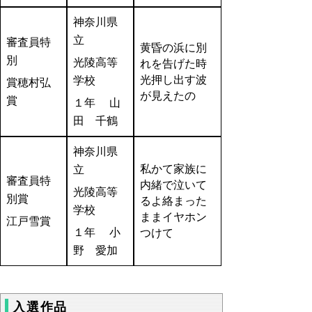
神奈川県
立
審査員特
黄昏の浜に別
別
光陵高等
れを告げた時
光押し出す波
学校
賞穂村弘
が見えたの
賞
１年 山
田 千鶴
神奈川県
私かて家族に
立
審査員特
内緒で泣いて
光陵高等
別賞
るよ絡まった
学校
ままイヤホン
江戸雪賞
１年 小
つけて
野 愛加
入選作品