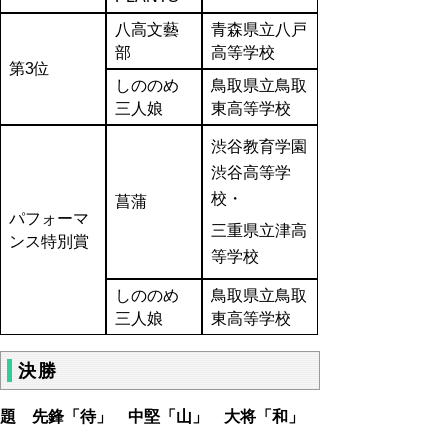
八高文藝
青森県立八戸
部
高等学校
第3位
しののめ
鳥取県立鳥取
三人娘
東高等学校
渋谷教育学園
渋谷高等学
校・
菖蒲
パフォーマ
三重県立津高
ンス特別賞
等学校
しののめ
鳥取県立鳥取
三人娘
東高等学校
決勝
題 先鋒「待」 中堅「山」 大将「和」