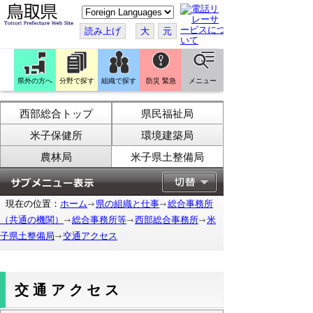
こ
の
ペ
読み上げ
大
元
ー
ジ
を
翻
訳
県外の方へ
分野で探す
組織で探す
防災 緊急
メニュー
す
る
西部総合トップ
県民福祉局
米子保健所
環境建築局
農林局
米子県土整備局
現在の位置：
ホーム
県の組織と仕事
総合事務所
（共通の機関）
総合事務所等
西部総合事務所
米
子県土整備局
交通アクセス
交通アクセス