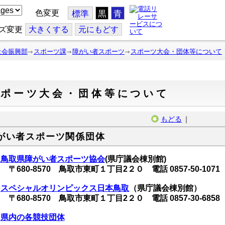
色変更
標準
黒
青
ズ変更
大
きくする
元
にもどす
社会振興部
スポーツ課
障がい者スポーツ
スポーツ大会・団体等について
スポーツ大会・団体等について
もどる
｜
がい者スポーツ関係団体
鳥取県障がい者スポーツ協会
(県庁議会棟別館)
〒680-8570 鳥取市東町１丁目2２０ 電話 0857-50-1071
スペシャルオリンピックス日本鳥取
（県庁議会棟別館）
〒680-8570 鳥取市東町１丁目2２０ 電話 0857-30-6858
県内の各競技団体