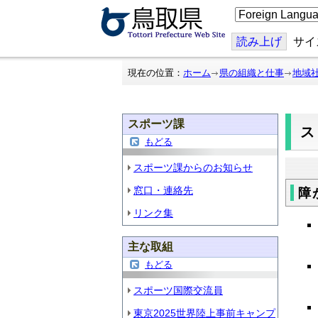
こ
の
ペ
ー
読み上げ
サイ
ジ
を
翻
現在の位置：
ホーム
県の組織と仕事
地域
訳
す
る
スポーツ課
もどる
スポーツ課からのお知らせ
窓口・連絡先
障
リンク集
主な取組
もどる
スポーツ国際交流員
東京2025世界陸上事前キャンプ