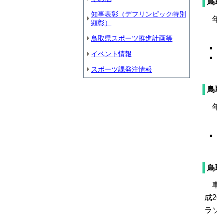
鳥
知事表彰（デフリンピック特別
年
顕彰）
鳥取県スポーツ推進計画等
イベント情報
スポーツ課発注情報
鳥
年
鳥
車
成
ラ