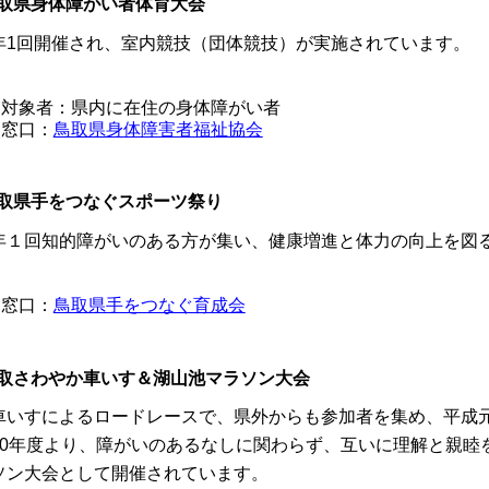
取県身体障がい者体育大会
1回開催され、室内競技（団体競技）が実施されています。
対象者：県内に在住の身体障がい者
窓口：
鳥取県身体障害者福祉協会
取県手をつなぐスポーツ祭り
１回知的障がいのある方が集い、健康増進と体力の向上を図る
窓口：
鳥取県手をつなぐ育成会
取さわやか車いす＆湖山池マラソン大会
いすによるロードレースで、県外からも参加者を集め、平成元
20年度より、障がいのあるなしに関わらず、互いに理解と親睦
ソン大会として開催されています。