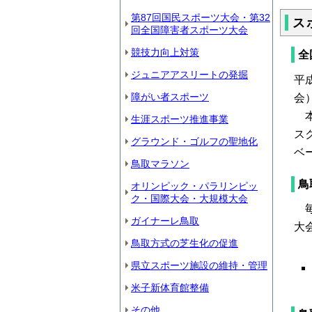
第87回国民スポーツ大会・第32
ス
回全国障害者スポーツ大会
競技力向上対策
全
ジュニアアスリートの発掘
平
障がい者スポーツ
会
本
生涯スポーツ推進事業
ス
グラウンド・ゴルフの聖地化
ベ
鳥取マラソン
鳥
オリンピック・パラリンピッ
ク・国際大会・大規模大会
毎
ガイナーレ鳥取
大
鳥取方式の芝生化の促進
県立スポーツ施設の維持・管理
米子新体育館整備
その他