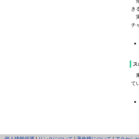
県
き
実
チ
ス
東
て
と
個人情報保護
|
リンクについて
|
著作権について
|
アクセシ