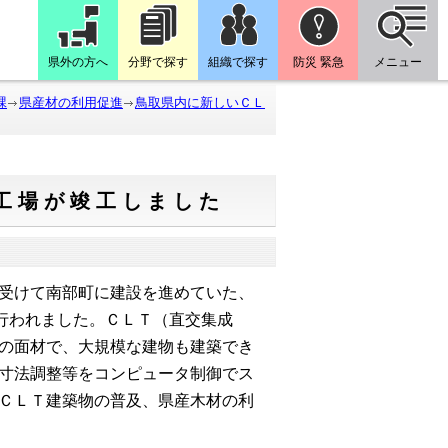
県外の方へ
分野で探す
組織で探す
防災 緊急
メニュー
課
県産材の利用促進
鳥取県内に新しいＣＬ
工場が竣工しました
受けて南部町に建設を進めていた、
り行われました。ＣＬＴ（直交集成
の面材で、大規模な建物も建築でき
寸法調整等をコンピュータ制御でス
ＣＬＴ建築物の普及、県産木材の利