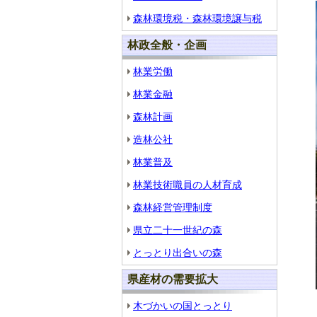
森林環境税・森林環境譲与税
林政全般・企画
林業労働
林業金融
森林計画
造林公社
林業普及
林業技術職員の人材育成
森林経営管理制度
県立二十一世紀の森
とっとり出合いの森
県産材の需要拡大
木づかいの国とっとり