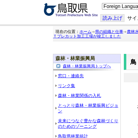
こ
の
ペ
ー
読み上げ
サイ
ジ
を
翻
現在の位置：
ホーム
県の組織と仕事
農林
訳
Ｔプレカット加工工場が竣工しました
す
る
森林・林業振興局
森林・林業振興局トップへ
窓口・連絡先
リンク集
森林・林業関係の入札
とっとり森林・林業振興ビジョ
ン
未来につなぐ豊かな森林づくり
のためのゾーニング
鳥取県林業統計