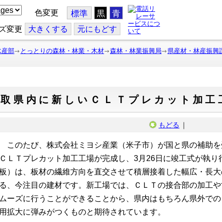
色変更
標準
黒
青
ズ変更
大
きくする
元
にもどす
水産部
とっとりの森林・林業・木材
森林・林業振興局
県産材・林産振興
鳥取県内に新しいＣＬＴプレカット加工
もどる
｜
このたび、株式会社ミヨシ産業（米子市）が国と県の補助を
ＣＬＴプレカット加工工場が完成し、3月26日に竣工式が執
板）は、板材の繊維方向を直交させて積層接着した幅広・長大
る、今注目の建材です。新工場では、ＣＬＴの接合部の加工や
ムーズに行うことができることから、県内はもちろん県外での
用拡大に弾みがつくものと期待されています。