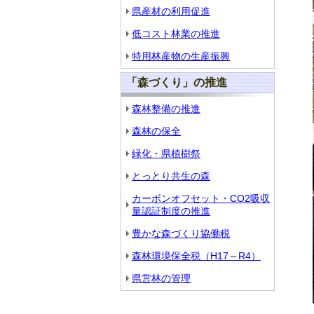
県産材の利用促進
低コスト林業の推進
特用林産物の生産振興
「森づくり」の推進
森林整備の推進
森林の保全
緑化・県植樹祭
とっとり共生の森
カーボンオフセット・CO2吸収
量認証制度の推進
豊かな森づくり協働税
森林環境保全税（H17～R4）
県営林の管理