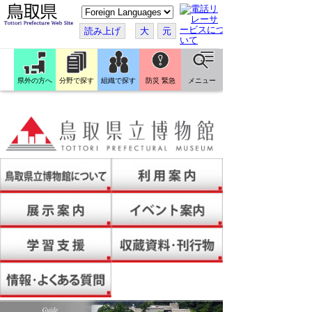
こ
の
ペ
読み上げ
大
元
ー
ジ
を
翻
訳
県外の方へ
分野で探す
組織で探す
防災 緊急
メニュー
す
る