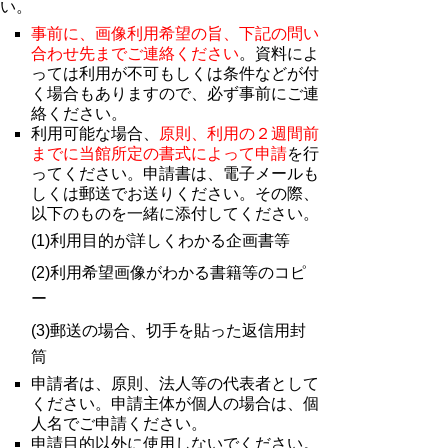
い。
事前に、画像利用希望の旨、下記の問い
合わせ先までご連絡ください
。資料によ
っては利用が不可もしくは条件などが付
く場合もありますので、必ず事前にご連
絡ください。
利用可能な場合、
原則、利用の２週間前
までに当館所定の書式によって申請
を行
ってください。申請書は、
電子メールも
しくは郵送でお送りください。
その際、
以下のものを一緒に添付してください。
(1)利用目的が詳しくわかる企画書等
(2)利用希望画像がわかる書籍等のコピ
ー
(3)郵送の場合、切手を貼った返信用封
筒
申請者は、原則、法人等の代表者として
ください。申請主体が個人の場合は、個
人名でご申請ください。
申請目的以外に使用しないでください。