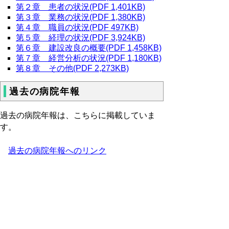
第２章 患者の状況(PDF 1,401KB)
第３章 業務の状況(PDF 1,380KB)
第４章 職員の状況(PDF 497KB)
第５章 経理の状況(PDF 3,924KB)
第６章 建設改良の概要(PDF 1,458KB)
第７章 経営分析の状況(PDF 1,180KB)
第８章 その他(PDF 2,273KB)
過去の病院年報
過去の病院年報は、こちらに掲載していま
す。
過去の病院年報へのリンク
▲ページ上部に戻る
と
個人情報保護
|
リンクについて
|
著作権に
り
ついて
|
アクセシビリティ