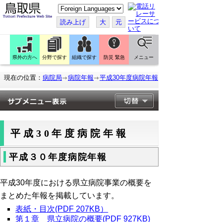
こ
の
ペ
読み上げ
大
元
ー
ジ
を
翻
訳
県外の方へ
分野で探す
組織で探す
防災 緊急
メニュー
す
る
現在の位置：
病院局
病院年報
平成30年度病院年報
平成30年度病院年報
平成３０年度病院年報
平成30年度における県立病院事業の概要を
まとめた年報を掲載しています。
表紙・目次(PDF 207KB）
第１章 県立病院の概要(PDF 927KB)