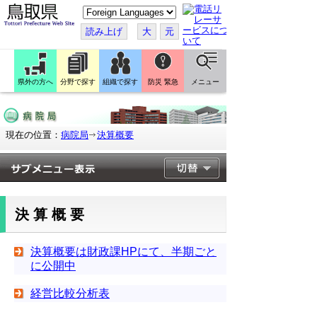
こ
の
ペ
読み上げ
大
元
ー
ジ
を
翻
訳
県外の方へ
分野で探す
組織で探す
防災 緊急
メニュー
す
る
現在の位置：
病院局
決算概要
決算概要
決算概要は財政課HPにて、半期ごと
に公開中
経営比較分析表