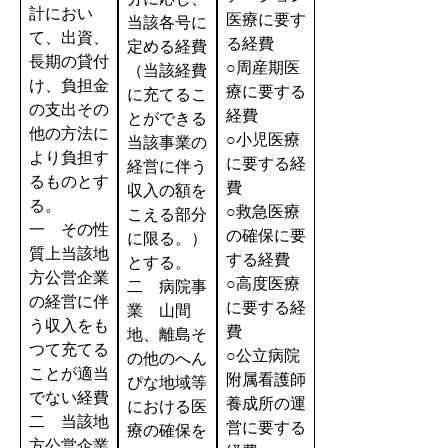
計におい
医療に要す
当該各号に
て、出資、
る経費
定める経費
長期の貸付
○周産期医
（当該経費
け、負担金
療に要する
に充てるこ
の支出その
経費
とができる
他の方法に
○小児医療
当該事業の
より負担す
に要する経
経営に伴う
るものとす
費
収入の額を
る。
○救急医療
こえる部分
一 その性
の確保に要
に限る。）
質上当該地
する経費
とする。
方公営企業
○高度医療
二 病院事
の経営に伴
に要する経
業 山間
う収入をも
費
地、離島そ
つて充てる
○公立病院
の他のへん
ことが適当
附属看護師
ぴな地域等
でない経費
養成所の運
における医
二 当該地
営に要する
療の確保を
方公営企業