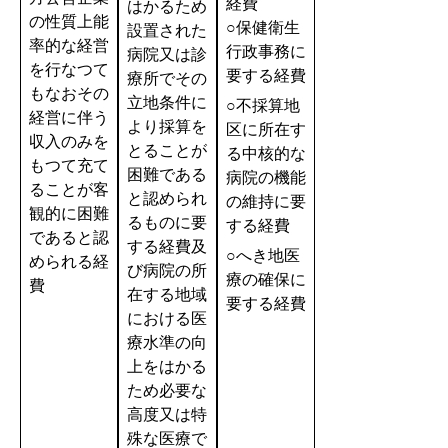
経費
はかるため
の性質上能
○保健衛生
設置された
率的な経営
行政事務に
病院又は診
を行なつて
要する経費
療所でその
もなおその
立地条件に
○不採算地
経営に伴う
より採算を
区に所在す
収入のみを
とることが
る中核的な
もつて充て
困難である
病院の機能
ることが客
と認められ
の維持に要
観的に困難
るものに要
する経費
であると認
する経費及
○へき地医
められる経
び病院の所
療の確保に
費
在する地域
要する経費
における医
療水準の向
上をはかる
ため必要な
高度又は特
殊な医療で