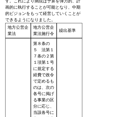
す。これにより病院は予算を弾力的、計
画的に執行することが可能となり、中期
的ビジョンをもって経営していくことが
できるようになりました。
地方公営企
地方公営企
繰出基準
業法
業法施行令
第８条の
５ 法第１
７条の２第
１項第１号
に規定する
経費で政令
で定めるも
のは、次の
各号に掲げ
る事業の区
分に応じ、
当該各号に