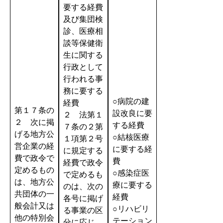
要する経費
及び集団検
診、医療相
談等保健衛
生に関する
行政として
行われる事
務に要する
○病院の建
経費
第１７条の
設改良に要
２ 法第１
２ 次に掲
する経費
７条の２第
げる地方公
○結核医療
１項第２号
営企業の経
に要する経
に規定する
費で政令で
費
経費で政令
定めるもの
○感染症医
で定めるも
は、地方公
療に要する
のは、次の
共団体の一
経費
各号に掲げ
般会計又は
○リハビリ
る事業の区
他の特別会
テーション
分に応じ、