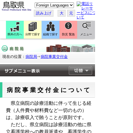
こ
の
ペ
読み上げ
大
元
ー
ジ
を
翻
訳
県外の方へ
分野で探す
組織で探す
防災 緊急
メニュー
す
る
現在の位置：
病院局
病院事業交付金
病院事業交付金について
県立病院の診療活動に伴って生じる経
費（人件費や材料費など一切のもの）
は、診療収入で賄うことが原則です。
ただし、県立病院は診療活動の他に県
立看護学校への教員派遣や、看護学生の