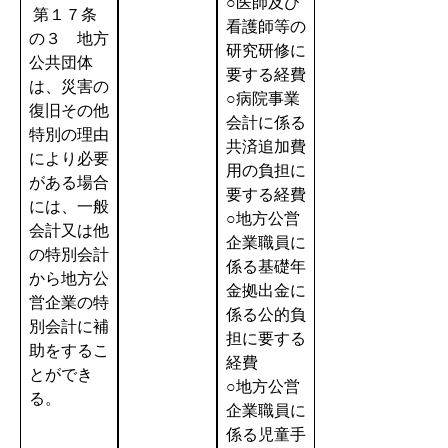
○医師及び
第１７条
看護師等の
の３ 地方
研究研修に
公共団体
要する経費
は、災害の
○病院事業
復旧その他
会計に係る
特別の理由
共済追加費
により必要
用の負担に
がある場合
要する経費
には、一般
○地方公営
会計又は他
企業職員に
の特別会計
係る基礎年
から地方公
金拠出金に
営企業の特
係る公的負
別会計に補
担に要する
助をするこ
経費
とができ
○地方公営
る。
企業職員に
係る児童手