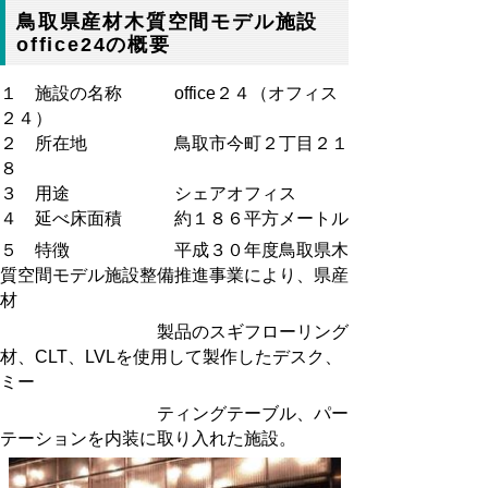
鳥取県産材木質空間モデル施設
office24の概要
１ 施設の名称 office２４（オフィス
２４）
２ 所在地 鳥取市今町２丁目２１
８
３ 用途 シェアオフィス
４ 延べ床面積 約１８６平方メートル
５ 特徴 平成３０年度鳥取県木
質空間モデル施設整備推進事業により、県産
材
製品のスギフローリング
材、CLT、LVLを使用して製作したデスク、
ミー
ティングテーブル、パー
テーションを内装に取り入れた施設。