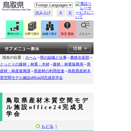
こ
の
ペ
読み上げ
大
元
ー
ジ
を
翻
訳
県外の方へ
分野で探す
組織で探す
防災 緊急
メニュー
す
る
現在の位置：
ホーム
県の組織と仕事
農林水産部
とっとりの森林・林業・木材
森林・林業振興局
県
産材・林産振興課
県産材の利用促進
鳥取県産材木
質空間モデル施設office24完成見学会
鳥取県産材木質空間モデ
ル施設office24完成見
学会
もどる
｜