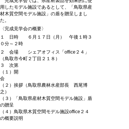
完成見学会では、県産材製品を効果的に使
用したモデル施設であるとして、「鳥取県産
材木質空間モデル施設」の盾を贈呈しまし
た。
〈完成見学会の概要〉
１ 日時 ６月１７日（月） 午後１時３
０分～２時
２ 会場 シェアオフィス「office２４」
（鳥取市今町２丁目２１８）
３ 次第
（１）開
会
（２）挨拶（鳥取県農林水産部長 西尾博
之）
（３）「鳥取県産材木質空間モデル施設」盾
の贈呈
（４）鳥取県木質空間モデル施設office２４
の概要説明