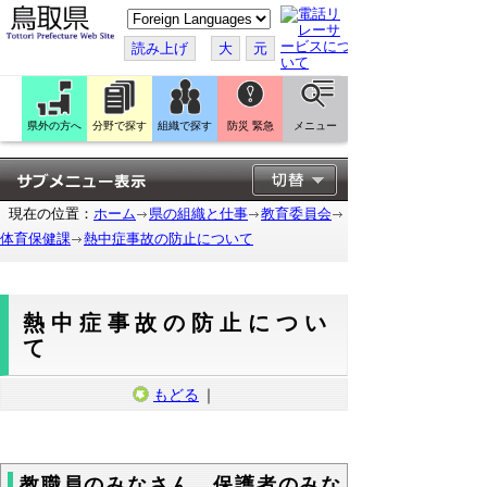
こ
の
ペ
読み上げ
大
元
ー
ジ
を
翻
訳
県外の方へ
分野で探す
組織で探す
防災 緊急
メニュー
す
る
現在の位置：
ホーム
県の組織と仕事
教育委員会
体育保健課
熱中症事故の防止について
熱中症事故の防止につい
て
もどる
｜
教職員のみなさん、保護者のみな