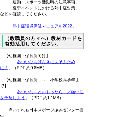
「運動・スポーツ活動時の注意事項」
「夏季イベントにおける熱中症対策」
などを確認してください。
「
熱中症環境保健マニュアル2022
」
（教職員の方々へ）教材カードを
有効活用してください。
【幼稚園・保育所向け】
「
あついひもげんきにあそぶため
に！
」（PDF 約0.8MB）
【幼稚園・保育所 ～ 小学校高学年ま
で】
「
あついな～とおもったら…／熱中症
を予防しよう
」（PDF 約1.1MB）
※いずれも日本スポーツ振興センター提
供