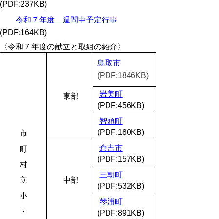
(PDF:237KB)
令和７年度 週間中予定行事
(PDF:164KB)
〈令和７年度の献立と取組の紹介〉
鳥取市
(PDF:1846KB)
岩美町
東部
(PDF:456KB)
智頭町
(PDF:180KB)
市
倉吉市
町
(PDF:157KB)
村
三朝町
立
中部
(PDF:532KB)
小
琴浦町
・
(PDF:891KB)