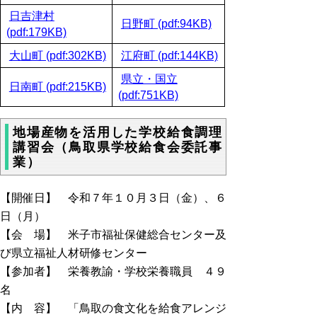
日吉津村
日野町 (pdf:94KB)
(pdf:179KB)
大山町 (pdf:302KB)
江府町 (pdf:144KB)
県立・国立
日南町 (pdf:215KB)
(pdf:751KB)
地場産物を活用した学校給食調理
講習会（鳥取県学校給食会委託事
業）
【開催日】 令和７年１０月３日（金）、６
日（月）
【会 場】 米子市福祉保健総合センター及
び県立福祉人材研修センター
【参加者】 栄養教諭・学校栄養職員 ４９
名
【内 容】 「鳥取の食文化を給食アレンジ