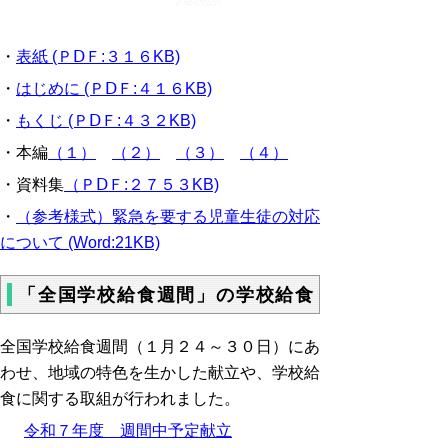
・
表紙 (ＰⅮＦ:３１６KB)
・
はじめに (ＰⅮＦ:４１６KB)
・
もくじ (ＰⅮＦ:４３２KB)
・本編
（１）
（２）
（３）
（４）
・資料集
（ＰⅮＦ:２７５３KB)
・
（参考様式）緊急を要する児童生徒の対応
について (Word:21KB)
「全国学校給食週間」の学校給食
全国学校給食週間（１月２４～３０日）にあ
わせ、地域の特色を生かした献立や、学校給
食に関する取組が行われました。
令和７年度 週間中予定献立