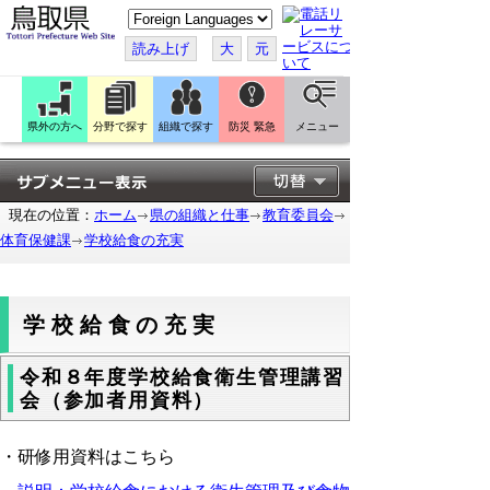
こ
の
ペ
読み上げ
大
元
ー
ジ
を
翻
訳
県外の方へ
分野で探す
組織で探す
防災 緊急
メニュー
す
る
現在の位置：
ホーム
県の組織と仕事
教育委員会
体育保健課
学校給食の充実
学校給食の充実
令和８年度学校給食衛生管理講習
会（参加者用資料）
・研修用資料はこちら