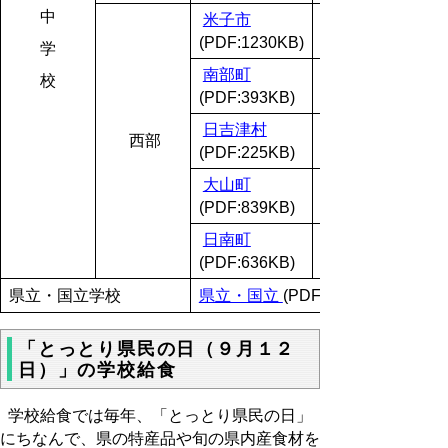
中
米子市
(PDF:1230KB)
学
南部町
校
(PDF:393KB)
日吉津村
西部
(PDF:225KB)
大山町
(PDF:839KB)
日南町
(PDF:636KB)
県立・国立学校
県立・国立
(PDF:2502KB)
「とっとり県民の日（９月１２
日）」の学校給食
学校給食では毎年、「とっとり県民の日」
にちなんで、県の特産品や旬の県内産食材を