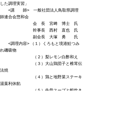
した調理実習」
<講 師> 一般社団法人鳥取県調理
師連合会惣和会
会 長 宮﨑 博士 氏
幹事長 西村 直也 氏
副会長 大塚 勇 氏
<調理内容> （１）くろもと境港鮭つみ
れ磯吸物
（２）梨レモン白酢和え
（３）大山鶏団子と椎茸伝
法焼
（４）鶏と地野菜ステーキ
湯葉利休餡
（５）牛骨スープと蜆炊き
込み御飯