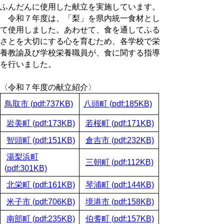
ふんだんに使用した献立を実施しています。
令和７年度は、「梨」を県内統一食材とし
て使用しました。あわせて、食を通してふる
さとを大切にする心を育むため、各学校で栄
養教諭及び学校栄養職員が、食に関する指導
を行いました。
〈令和７年度の献立紹介〉
鳥取市 (pdf
:737KB)
八頭町 (pdf:185KB)
岩美町 (pdf:173KB)
若桜町 (pdf:171KB)
智頭町 (pdf:151KB)
倉吉市 (pdf:232KB)
湯梨浜町
三朝町 (pdf:112KB)
(pdf:301KB)
北栄町 (pdf:161KB)
琴浦町 (pdf:144KB)
米子市 (pdf:706KB)
境港市 (pdf:158KB)
南部町 (pdf:235KB)
伯耆町 (pdf:157KB)