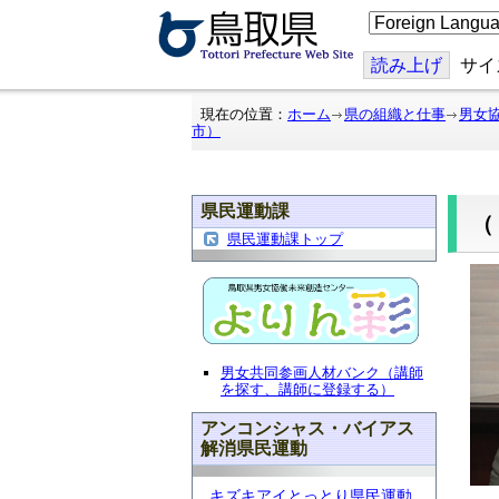
こ
の
ペ
ー
読み上げ
サイ
ジ
を
翻
現在の位置：
ホーム
県の組織と仕事
男女
訳
市）
す
る
県民運動課
（
県民運動課トップ
男女共同参画人材バンク（講師
を探す、講師に登録する）
アンコンシャス・バイアス
解消県民運動
キズキアイとっとり県民運動