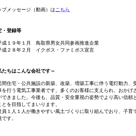
ップメッセージ（動画）は
こちら
定・登録等
成１９年１月 鳥取県男女共同参画推進企業
成２８年２月 イクボス・ファミボス宣言
私たちはこんな会社です～
間住宅・公共施設の新築、改築、増築工事に伴う電灯動力、
事を行う電気工事業者です。多くのお客様に支えられ、おかげさま
ができました。今後も、品質・安全重視の姿勢でより高い信頼
ことを目指してまいります。
員１人１人が働きやすい風土づくりに取り組んでおり、子育
境です。