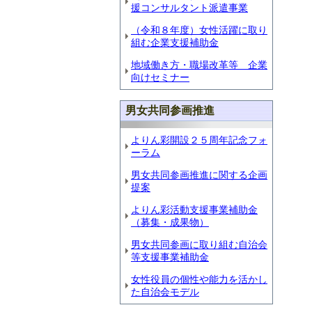
援コンサルタント派遣事業
（令和８年度）女性活躍に取り
組む企業支援補助金
地域働き方・職場改革等 企業
向けセミナー
男女共同参画推進
よりん彩開設２５周年記念フォ
ーラム
男女共同参画推進に関する企画
提案
よりん彩活動支援事業補助金
（募集・成果物）
男女共同参画に取り組む自治会
等支援事業補助金
女性役員の個性や能力を活かし
た自治会モデル