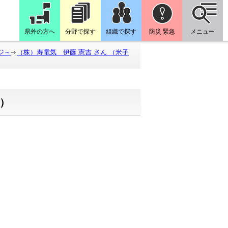
県外の方へ
分野で探す
組織で探す
防災 緊急
メニュー
ジ～
（株）寿電気 伊藤 憲吉 さん （米子
市）