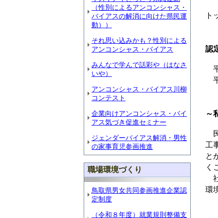
（性別によるアンコンシャス・
ト
バイアスの解消に向けた県民運
動））
それ思い込みかも？性別による
認
アンコンシャス・バイアス
みんなで学んで話彩や（はなさ
平
いや）
平
アンコンシャス・バイアス川柳
コンテスト
企業向けアンコンシャス・バイ
～
アス気づき促進セミナー
民
ジェンダーバイアス解消・男性
工
の家事育児参画推進
と
く
職場環境づくり
社
環
鳥取県男女共同参画推進企業認
定制度
（令和８年度）就業規則整備支