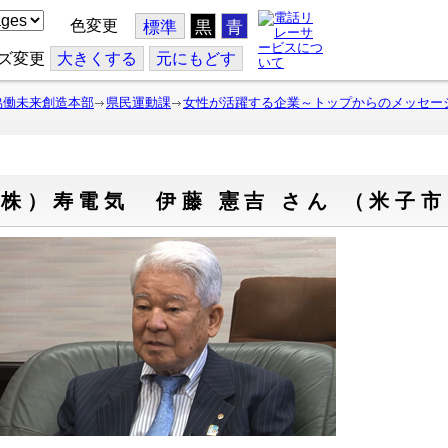
色変更
標準
黒
青
ズ変更
大
きくする
元
にもどす
協働未来創造本部
県民運動課
女性が活躍する企業～トップからのメッセー
株）寿電気 伊藤 憲吉 さん （米子