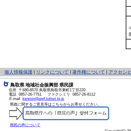
と
個人情報保護
|
リンクについて
|
著作権について
|
アクセシ
り
ネ
鳥取県 地域社会振興部 県民課
ッ
住所 〒680-8570
鳥取県鳥取市東町1丁目220
ト
電話
0857-26-7751
ファクシミリ 0857-26-8112
E-mail
kenmin@pref.tottori.lg.jp
へ
県政に関するご意見等はこちらからお寄せください。
の
県民の声について