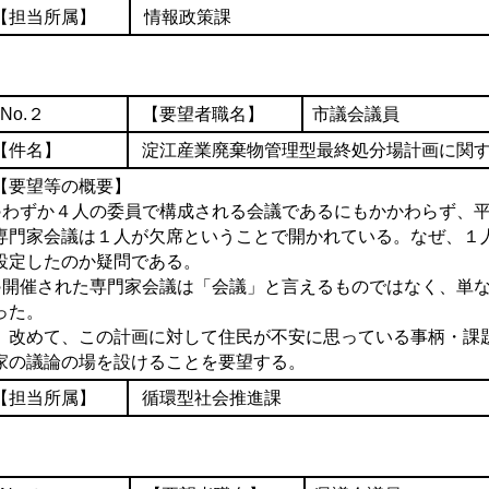
【担当所属】
情報政策課
No.２
【要望者職名】
市議
【件名】
淀江産業廃棄物管理型最終処分場計画に関
【要望等の概要】
○わずか４人の委員で構成される会議であるにもかかわらず、
専門家会議は１人が欠席ということで開かれている。なぜ、１
設定したのか疑問である。
○開催された専門家会議は「会議」と言えるものではなく、単
った。
改めて、この計画に対して住民が不安に思っている事柄・課
家の議論の場を設けることを要望する。
【担当所属】
循環型社会推進課