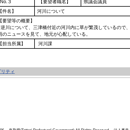
No.３
【要望者職名】
県議
【件名】
河川について
【要望等の概要】
○逆川について、三津橋付近の河川内に草が繁茂しているので
雨のニュースを見て、地元が心配している。
【担当所属】
河川課
ビリティ