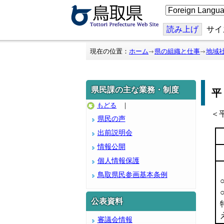
こ
の
ペ
ー
読み上げ
サイ
ジ
を
翻
現在の位置：
ホーム
県の組織と仕事
地域
訳
す
る
県民課の主な業務・制度
平
もどる
｜
＜
県民の声
出前説明会
情報公開
個人情報保護
鳥取県民参画基本条例
公表資料
審議会情報