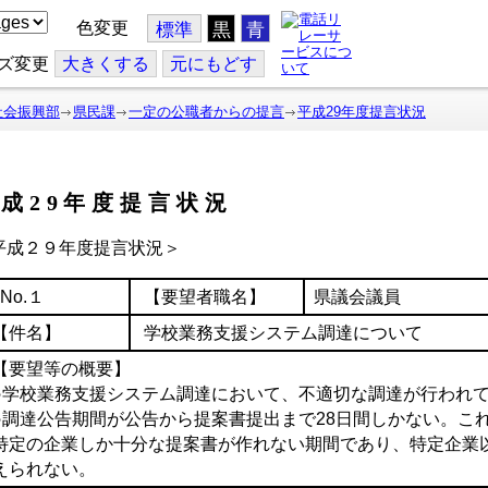
色変更
標準
黒
青
ズ変更
大
きくする
元
にもどす
社会振興部
県民課
一定の公職者からの提言
平成29年度提言状況
成29年度提言状況
平成２９年度提言状況＞
No.１
【要望者職名】
県議
【件名】
学校業務支援システム調達について
【要望等の概要】
○学校業務支援システム調達において、不適切な調達が行われ
○調達公告期間が公告から提案書提出まで28日間しかない。こ
特定の企業しか十分な提案書が作れない期間であり、特定企業
えられない。