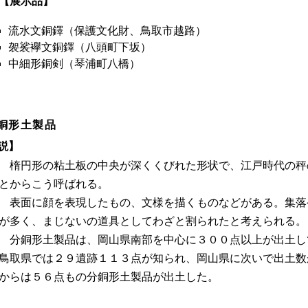
【展示品】
流水文銅鐸（保護文化財、鳥取市越路）
袈裟襷文銅鐸（八頭町下坂）
中細形銅剣（琴浦町八橋）
銅形土製品
説】
楕円形の粘土板の中央が深くくびれた形状で、江戸時代の秤
とからこう呼ばれる。
表面に顔を表現したもの、文様を描くものなどがある。集落
が多く、まじないの道具としてわざと割られたと考えられる。
分銅形土製品は、岡山県南部を中心に３００点以上が出土し
鳥取県では２９遺跡１１３点が知られ、岡山県に次いで出土数
からは５６点もの分銅形土製品が出土した。