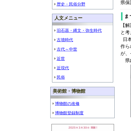
県保
歴史・民俗分野
ま
人文メニュー
【解
旧石器・縄文・弥生時代
と考
日本
古墳時代
作ら
古代～中世
が、
近世
県内
近現代
民俗
美術館・博物館
博物館の改修
博物館登録制度