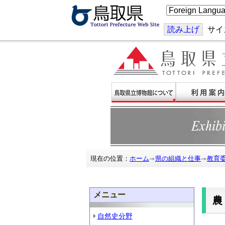
こ
の
ペ
ー
読み上げ
サイ
ジ
を
翻
訳
す
る
現在の位置：
ホーム
県の組織と仕事
教育
メニュー
自然史分野