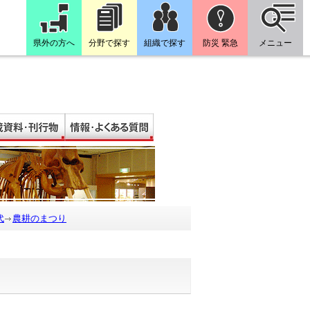
県外の方へ
分野で探す
組織で探す
防災 緊急
メニュー
代
農耕のまつり