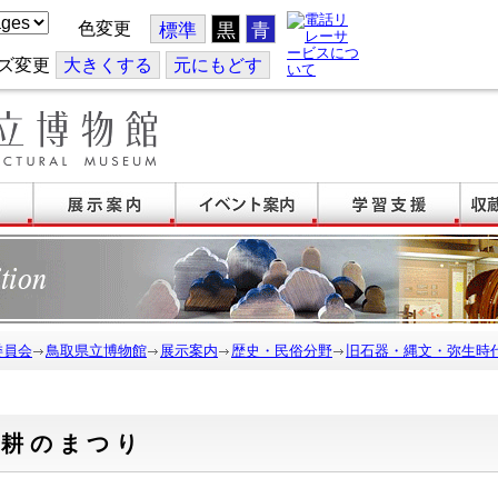
色変更
標準
黒
青
ズ変更
大
きくする
元
にもどす
委員会
鳥取県立博物館
展示案内
歴史・民俗分野
旧石器・縄文・弥生時
農耕のまつり