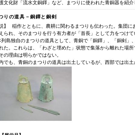
護文化財「流水文銅鐸」など、まつりに使われた青銅器を紹介
つりの道具－銅鐸と銅剣
説】 稲作とともに、農耕に関わるまつりも伝わった。集団に
えられ、そのまつりを行う有力者が「首長」として力をつけて
列島独自のまつりの道具として、青銅で「銅鐸」、「銅剣」、
れた。これらは、「わざと埋めた」状態で集落から離れた場所
その理由は明らかではない。
でも、青銅のまつりの道具は出土しているが、西部では出土