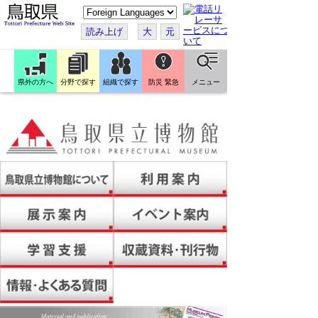
こ
の
ペ
読み上げ
大
元
ー
ジ
を
翻
訳
県外の方へ
分野で探す
組織で探す
防災 緊急
メニュー
す
る