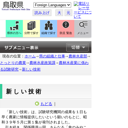
こ
の
ペ
読み上げ
大
元
ー
ジ
を
翻
訳
県外の方へ
分野で探す
組織で探す
防災 緊急
メニュー
す
る
現在の位置：
ホーム
県の組織と仕事
農林水産部
とっとりの農業
農林水産政策課
農林水産業に係わ
る試験研究
新しい技術
新しい技術
もどる
｜
「新しい技術」は、試験研究機関の成果を１日も
早く農家に情報提供したいという願いのもとに、昭
和３９年５月に第１集が発刊されました。
引き続き、関係職員一同、さらなる「食のみやこ