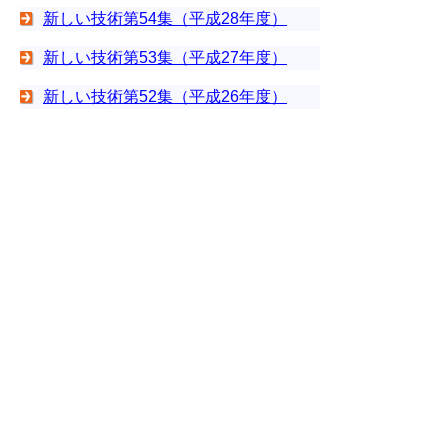
新しい技術第54集（平成28年度）
新しい技術第53集（平成27年度）
新しい技術第52集（平成26年度）
新しい技術第51集（平成25年度）
新しい技術 第50集記念特集
▲ページ上部に戻る
と
個人情報保護
|
リンクについて
|
著作権に
り
ついて
|
アクセシビリティ
ネ
鳥取県農林水産部農林水産政策課
ッ
住所 〒680-8570
ト
鳥取県鳥取市東町1丁目220
電話
0857-26-7255
へ
ファクシミリ 0857-26-8115
の
E-mail