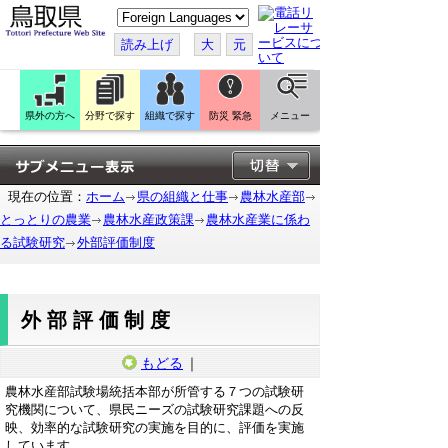
こ
の
ペ
読み上げ
大
元
ー
ジ
を
翻
訳
県外の方へ
分野で探す
組織で探す
防災 緊急
メニュー
す
る
現在の位置：
ホーム
県の組織と仕事
農林水産部
とっとりの農業
農林水産政策課
農林水産業に係わ
る試験研究
外部評価制度
外部評価制度
もどる
｜
農林水産部試験場統括本部が所管する７つの試験研
究機関について、県民ニーズの試験研究課題への反
映、効率的な試験研究の実施を目的に、評価を実施
しています。