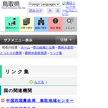
こ
の
ペ
読み上げ
大
元
ー
ジ
を
翻
訳
県外の方へ
分野で探す
組織で探す
防災 緊急
メニュー
す
る
現在の位置：
ホーム
県の組織と仕事
農林水産部
とっとりの農業
農林水産政策課
リンク集
リンク集
もどる
｜
国の関連機関
中国四国農政局 鳥取地域センター