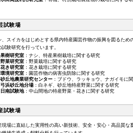
芸試験場
シ、スイカをはじめとする県内特産園芸作物の振興を図るため
の試験研究を行っています。
果樹研究室
：ナシ、特産果樹栽培に関する研究
野菜研究室
：野菜栽培に関する研究
花き研究室
：花き栽培に関する研究
環境研究室
：園芸作物の病害虫防除に関する研究
砂丘地農業研究センター
：ブドウ、ラッキョウ、ナガイモに
弓浜砂丘地分場
：白ネギ、砂丘地特産野菜に関する研究
日南試験地
：中山間地の特産野菜・花きに関する研究
産試験場
産現場に直結した実用性の高い新技術、安全・安心・高品質な
や種雄牛造成・飼料分析を行っています。