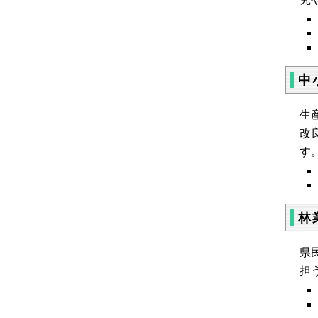
中
生
改
す
林
県
担