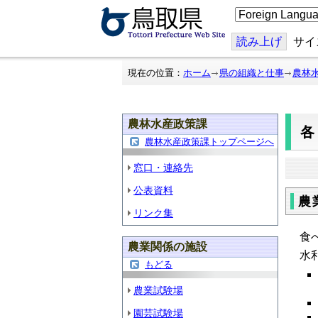
こ
の
ペ
ー
読み上げ
サイ
ジ
を
翻
現在の位置：
ホーム
県の組織と仕事
農林
訳
す
る
農林水産政策課
農林水産政策課トップページへ
窓口・連絡先
公表資料
農
リンク集
食
農業関係の施設
水
もどる
農業試験場
園芸試験場