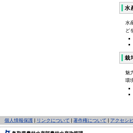
水
水
ど
栽
魅
環
と
個人情報保護
|
リンクについて
|
著作権について
|
アクセシ
り
ネ