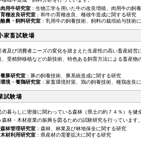
肉用牛研究室
：生物工学を用いた牛の改良増殖、肉用牛の飼
育種改良研究室
：和牛の育種改良、種雄牛造成に関する研究
酪農・飼料研究室
：乳用牛の飼養技術、飼料の栽培給与技術
小家畜試験場
産者及び消費者ニーズの変化を踏まえた生産性の高い畜産経営
良、受精卵移植などの新技術、特色ある飼育方法による畜産物
。
養豚研究室
：豚の飼養技術、豚系統造成に関する研究
環境・養鶏研究室
：家畜環境対策、鶏の飼養技術、種鶏改良
業試験場
民の暮らしに密接に関わっている森林（県土の約７４％）を健
う森林・木材産業の振興を図るための試験研究を行っています
森林管理研究室
：森林、林業及び林地保全に関する研究
木材利用研究室
：県産材の需要拡大に関する研究