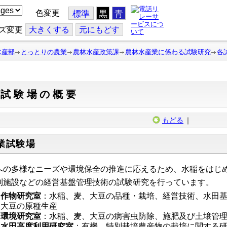
色変更
標準
黒
青
ズ変更
大
きくする
元
にもどす
水産部
とっとりの農業
農林水産政策課
農林水産業に係わる試験研究
各
各試験場の概要
もどる
｜
業試験場
への多様なニーズや環境保全の推進に応えるため、水稲をはじ
利施設などの経営基盤管理技術の試験研究を行っています。
作物研究室
：水稲、麦、大豆の品種・栽培、経営技術、水田
大豆の原種生産
環境研究室
：水稲、麦、大豆の病害虫防除、施肥及び土壌管
水田高度利用研究室
：有機、特別栽培農産物の栽培に関する