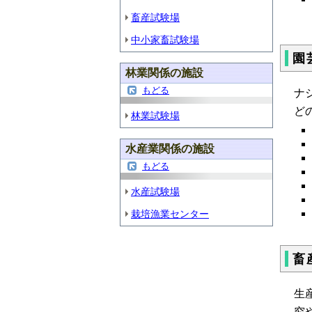
畜産試験場
中小家畜試験場
園
林業関係の施設
もどる
ナ
ど
林業試験場
水産業関係の施設
もどる
水産試験場
栽培漁業センター
畜
生
究