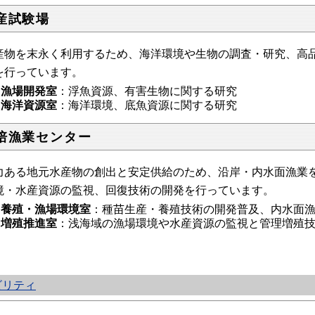
産試験場
産物を末永く利用するため、海洋環境や生物の調査・研究、高
を行っています。
漁場開発室
：浮魚資源、有害生物に関する研究
海洋資源室
：海洋環境、底魚資源に関する研究
培漁業センター
力ある地元水産物の創出と安定供給のため、沿岸・内水面漁業
境・水産資源の監視、回復技術の開発を行っています。
養殖・漁場環境室
：種苗生産・養殖技術の開発普及、内水面
増殖推進室
：浅海域の漁場環境や水産資源の監視と管理増殖
ビリティ