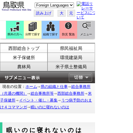
こ
の
ペ
読み上げ
大
元
ー
ジ
を
翻
訳
県外の方へ
分野で探す
組織で探す
防災 緊急
メニュー
す
る
西部総合トップ
県民福祉局
米子保健所
環境建築局
農林局
米子県土整備局
現在の位置：
ホーム
県の組織と仕事
総合事務所
（共通の機関）
総合事務所等
西部総合事務所
米
子保健所
イベント・催し・募集
うつ病予防のおま
け４コママンガ
眠いのに寝れないのは
眠いのに寝れないのは