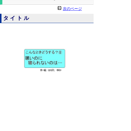
次のページ
タイトル
▲ページ上部に戻る
と
個人情報保護
|
リンクについて
|
著作権に
り
ついて
|
アクセシビリティ