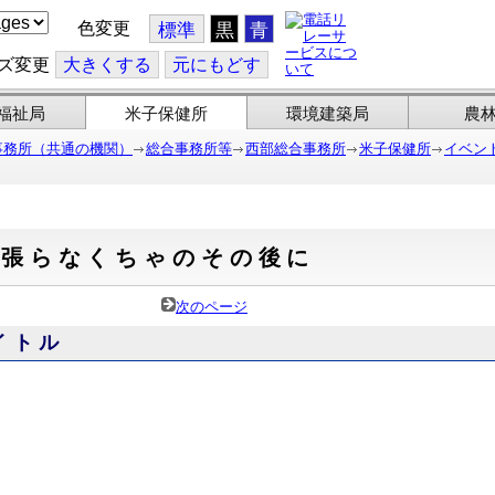
色変更
標準
黒
青
ズ変更
大
きくする
元
にもどす
福祉局
米子保健所
環境建築局
農
事務所（共通の機関）
総合事務所等
西部総合事務所
米子保健所
イベン
頑張らなくちゃのその後に
次のページ
イトル