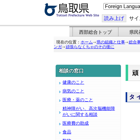
こ
の
ペ
ー
読み上げ
サイ
ジ
を
翻
西部総合トップ
県民
訳
す
現在の位置：
ホーム
県の組織と仕事
総合
る
ンガ
頑張らなくちゃのその後に
相談の窓口
健康のこと
病気のこと
タ
医療・薬のこと
精神障がい、高次脳機能障
がいに関する相談
医療費の助成
食品