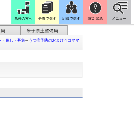
県外の方へ
分野で探す
組織で探す
防災 緊急
メニュー
林局
米子県土整備局
ト・催し・募集
うつ病予防のおまけ４コママ