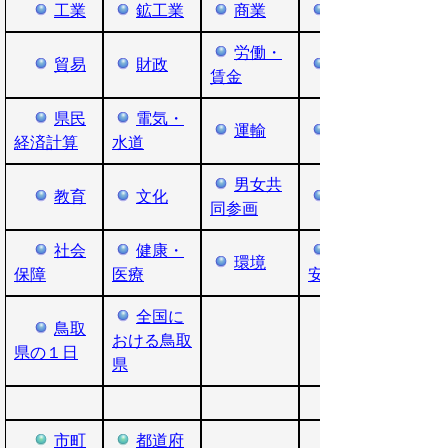
工業
鉱工業
商業
労働・
貿易
財政
賃金
県民
電気・
運輸
経済計算
水道
男女共
教育
文化
同参画
社会
健康・
環境
保障
医療
安全
全国に
鳥取
おける鳥取
県の１日
県
市町
都道府