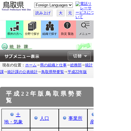
こ
の
ペ
読み上げ
大
元
ー
ジ
を
翻
訳
県外の方へ
分野で探す
組織で探す
防災 緊急
メニュー
す
る
現在の位置：
ホーム
県の組織と仕事
総務部
統計
課
統計課の公表統計
鳥取県勢要覧
平成22年版
平成22年版鳥取県勢要
覧
土
人口
事業所
地・気象
産業