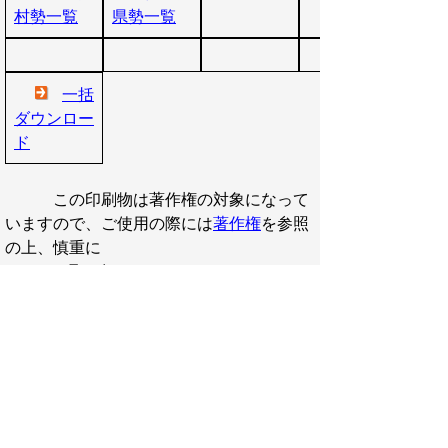
村勢一覧
県勢一覧
一括
ダウンロー
ド
この印刷物は著作権の対象になって
いますので、ご使用の際には
著作権
を参照
の上、慎重に
お取り扱いください。
御利用に当たって
当ホームページに掲載している統計データ等の一部
は、Excel形式、またはPDF形式で提供しています。閲
覧ソフトが必要な場合は、無償の
「Excel モバイルア
プリ」
、
「Excel Online」
、
「Adobe Acrobat
Reader」
などをご利用ください。
▲ページ上部に戻る