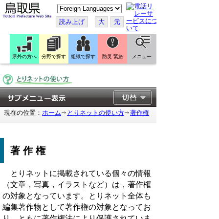
こ
の
ペ
読み上げ
大
元
ー
ジ
を
翻
訳
県外の方へ
分野で探す
組織で探す
防災 緊急
メニュー
す
る
現在の位置：
ホーム
とりネットの使い方
著作権
著作権
とりネットに掲載されている個々の情報
（文章，写真，イラストなど）は，著作権
の対象となっています。とりネット全体も
編集著作物として著作権の対象となってお
り、ともに著作権法により保護されていま