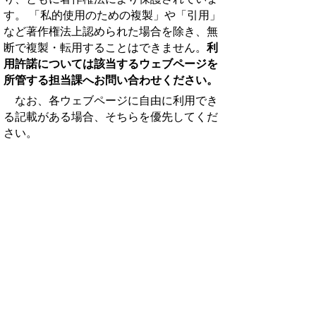
す。 「私的使用のための複製」や「引用」
など著作権法上認められた場合を除き、無
断で複製・転用することはできません。
利
用許諾については該当するウェブページを
所管する担当課へお問い合わせください。
なお、
各ウェブページに自由に利用でき
る記載がある場合、そちらを優先してくだ
さい。
▲ページ上部に戻る
と
個人情報保護
|
リンクについて
|
著作権に
り
ついて
|
アクセシビリティ
ネ
鳥取県庁
ッ
〒680-8570 鳥取県鳥取市東町1丁目 220
電話
0857-26-7111
ト
ファクシミリ 0857-26-8111