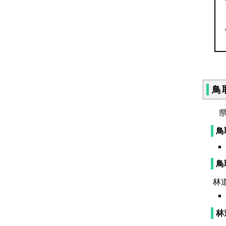
鳥
県
鳥
鳥
林
林