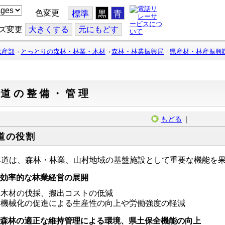
色変更
標準
黒
青
ズ変更
大
きくする
元
にもどす
水産部
とっとりの森林・林業・木材
森林・林業振興局
県産材・林産振興
林道の整備・管理
もどる
｜
道の役割
道は、森林・林業、山村地域の基盤施設として重要な機能を果
 効率的な林業経営の展開
木材の伐採、搬出コストの低減
機械化の促進による生産性の向上や労働強度の軽減
 森林の適正な維持管理による環境、県土保全機能の向上