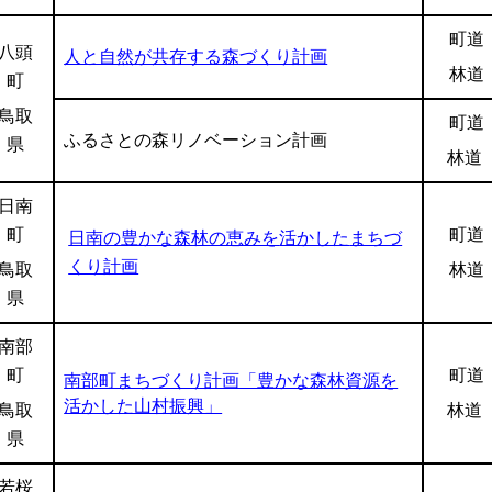
町道
八頭
人と自然が共存する森づくり計画
林道
町
鳥取
町道
ふるさとの森リノベーション計画
県
林道
日南
町
町道
日南の豊かな森林の恵みを
活かした
まちづ
くり計画
鳥取
林道
県
南部
町
町道
南部町まちづくり計画「豊かな森林資源を
活かした山村振興」
鳥取
林道
県
若桜