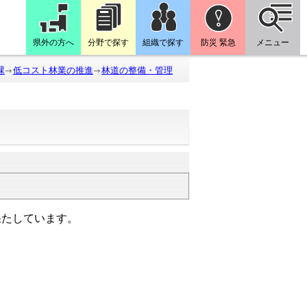
県外の方へ
分野で探す
組織で探す
防災 緊急
メニュー
課
低コスト林業の推進
林道の整備・管理
たしています。