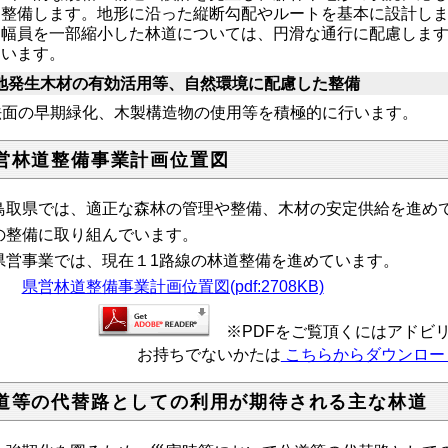
整備します。地形に沿った縦断勾配やルートを基本に設計し
幅員を一部縮小した林道については、円滑な通行に配慮しま
います。
地発生木材の有効活用等、自然環境に配慮した整備
面の早期緑化、木製構造物の使用等を積極的に行います。
営林道整備事業計画位置図
取県では、適正な森林の管理や整備、木材の安定供給を進めて
の整備に取り組んでいます。
営事業では、現在１1路線の林道整備を進めています。
県営林道整備事業計画位置図(pdf:2708KB)
※PDFをご覧頂くにはアドビ
お持ちでないかたは
こちらからダウンロー
道等の代替路としての利用が期待される主な林道