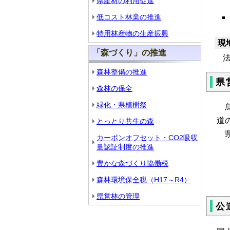
県産材の利用促進
低コスト林業の推進
特用林産物の生産振興
現
「森づくり」の推進
法
森林整備の推進
県
森林の保全
緑化・県植樹祭
鳥
道
とっとり共生の森
県
カーボンオフセット・CO2吸収
量認証制度の推進
豊かな森づくり協働税
森林環境保全税（H17～R4）
県営林の管理
公