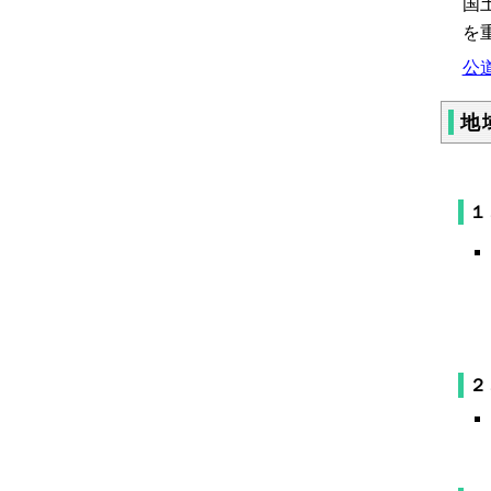
国
を
公道
地
１
２