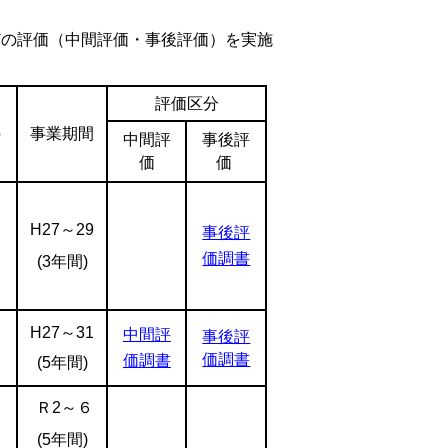
どの評価（中間評価・事後評価）を実施
評価区分
す
の
事業期間
中間評
事後評
価
価
H27
～
29
事後評
価調書
(3年間)
H27
～
31
中間評
事後評
価調書
価
調書
(5年間)
Ｒ2～６
(5年間)