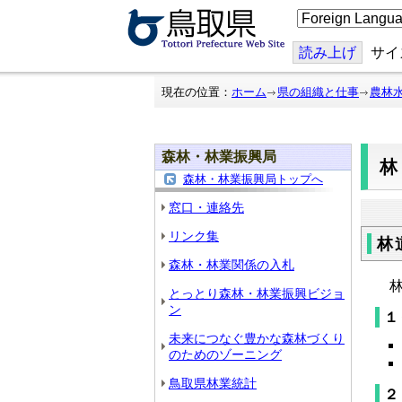
こ
の
ペ
ー
読み上げ
サイ
ジ
を
翻
現在の位置：
ホーム
県の組織と仕事
農林
訳
す
る
森林・林業振興局
森林・林業振興局トップへ
窓口・連絡先
リンク集
林
森林・林業関係の入札
林
とっとり森林・林業振興ビジョ
ン
１
未来につなぐ豊かな森林づくり
のためのゾーニング
鳥取県林業統計
２