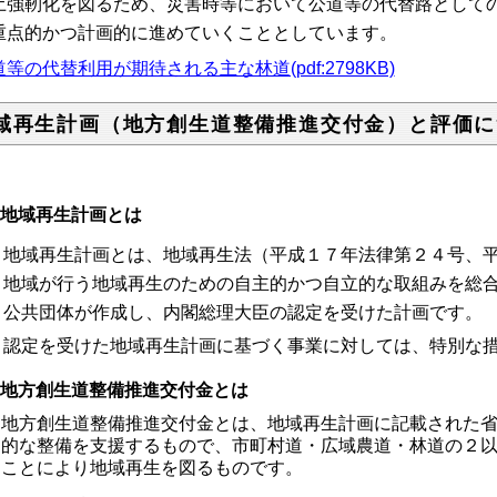
土強靭化を図るため、災害時等において公道等の代替路として
重点的かつ計画的に進めていくこととしています。
等の代替利用が期待される主な林道(pdf:2798KB)
域再生計画（地方創生道整備推進交付金）と評価に
地域再生計画とは
地域再生計画とは、地域再生法（平成１７年法律第２４号、
地域が行う地域再生のための自主的かつ自立的な取組みを総
公共団体が作成し、内閣総理大臣の認定を受けた計画です。
認定を受けた地域再生計画に基づく事業に対しては、特別な
地方創生道整備推進交付金とは
地方創生道整備推進交付金とは、地域再生計画に記載された
的な整備を支援するもので、市町村道・広域農道・林道の２
ことにより地域再生を図るものです。