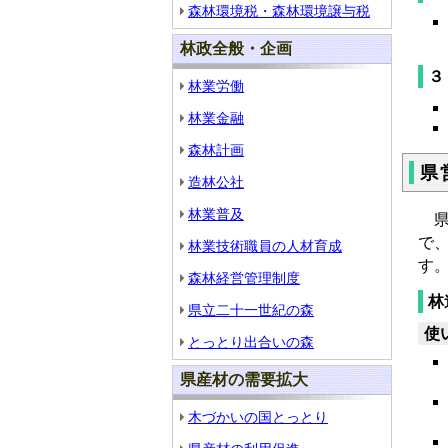
森林環境税・森林環境譲与税
林政全般・企画
３
林業労働
林業金融
森林計画
県
造林公社
林業普及
県
で
林業技術職員の人材育成
森林経営管理制度
林
県立二十一世紀の森
使
とっとり出合いの森
県産材の需要拡大
木づかいの国とっとり