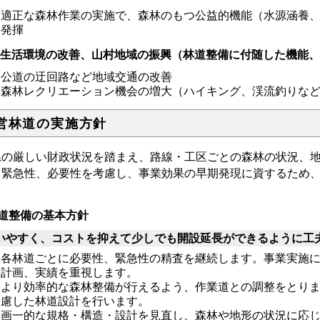
適正な森林作業の実施で、森林のもつ公益的機能（水源涵養
発揮
 生活環境の改善、山村地域の振興（林道整備に付随した機能
公道の迂回路など地域交通の改善
森林レクリエーション機会の増大（ハイキング、渓流釣りな
営林道の実施方針
の厳しい財政状況を踏まえ、路線・工区ごとの森林の状況、地
、緊急性、必要性を考慮し、事業効果の早期発現に資するため
す。
道整備の基本方針
いやすく、コストを抑えて少しでも開設延長ができるように工
各林道ごとに必要性、緊急性の精査を継続します。事業実施
計画、実績を重視します。
より効率的な森林整備が行えるよう、作業道との調整をとり
慮した林道設計を行います。
画一的な規格・構造・設計を見直し、森林や地形の状況に応