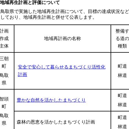
地域再生計画と評価について
鳥取県で実施した地域再生計画について、目標の達成状況な
しており、地域再生計画と併せて公表します。
計画
整備
作成
地域再計画の名称
る道
主体
種類
三朝
町
町道
安全で安心して暮らせる
まちづくり
活性化
計画
鳥取
林道
県
町道
智頭
豊かな自然を活かしたまちづくり
林道
町
鳥取
町道
森林の恩恵を活かしたまちづくり計画
県
林道